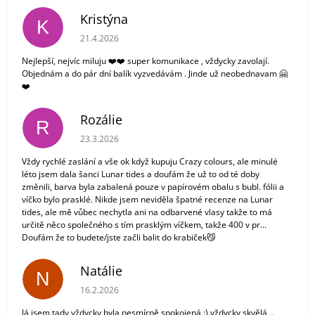
Kristýna
K
Hodnocení obchodu je 5 z 5 hvězdiček.
21.4.2026
Nejlepší, nejvíc miluju ❤️❤️ super komunikace , vždycky zavolají.
Objednám a do pár dní balík vyzvedávám . Jinde už neobednavam 🤗
❤️
Rozálie
R
Hodnocení obchodu je 3 z 5 hvězdiček.
23.3.2026
Vždy rychlé zaslání a vše ok když kupuju Crazy colours, ale minulé
léto jsem dala šanci Lunar tides a doufám že už to od té doby
změnili, barva byla zabalená pouze v papírovém obalu s bubl. fólii a
víčko bylo prasklé. Nikde jsem neviděla špatné recenze na Lunar
tides, ale mě vůbec nechytla ani na odbarvené vlasy takže to má
určitě něco společného s tím prasklým víčkem, takže 400 v pr...
Doufám že to budete/jste začli balit do krabiček😼
Natálie
N
Hodnocení obchodu je 5 z 5 hvězdiček.
16.2.2026
Já jsem tady vždycky byla nesmírně spokojená :) vždycky skvělá ..