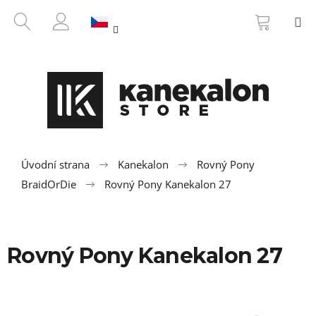
K
Přejít
NÁKUP
HLEDAT
M
na
KOŠÍK
o
ZPĚT
ZPĚT
obsah
PŘIHLÁŠENÍ
š
í
C
k
o
p
o
t
ř
Úvodní strana
Kanekalon
Rovný Pony
e
BraidOrDie
Rovný Pony Kanekalon 27
b
u
j
Rovný Pony Kanekalon 27
e
t
e
n