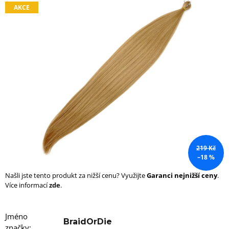
AKCE
a
j
í
t
?
HLEDAT
219 Kč
–18 %
D
o
Našli jste tento produkt za nižší cenu? Využijte
Garanci nejnižší ceny
.
p
Více informací
zde
.
o
r
u
Jméno
č
BraidOrDie
značky
: