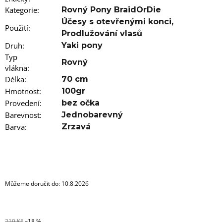
u
j
Kategorie
:
Rovný Pony BraidOrDie
e
Účesy s otevřenými konci
,
m
Použití
:
Prodlužování vlasů
e
Druh
:
Yaki pony
Typ
100%
Rovný
vlákna
JUMBO
:
BRAID
Délka
:
70 cm
KANEKALON
Hmotnost
:
100gr
4
SUPERBRAID
Provedení
:
bez očka
99
Barevnost
:
Jednobarevný
Kč
Barva
:
Zrzavá
Původně:
149
Kč
Můžeme doručit do:
10.8.2026
219 Kč
–18 %