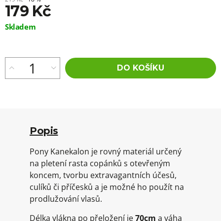
179 Kč
Měrná
Skladem
cena:
DO KOŠÍKU
Popis
Pony Kanekalon je rovný materiál určený
na pletení rasta copánků s otevřeným
koncem, tvorbu extravagantních účesů,
culíků či příčesků a je možné ho použít na
prodlužování vlasů.
Délka vlákna po přeložení je
70cm
a váha