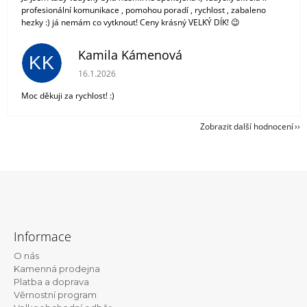
profesionální komunikace , pomohou poradí , rychlost , zabaleno
hezky :) já nemám co vytknout! Ceny krásný VELKÝ DÍK! 😉
Kamila Kámenová
KK
Hodnocení obchodu je 5 z 5 hvězdiček.
16.1.2026
Moc děkuji za rychlost! :)
Zobrazit další hodnocení
Z
á
Informace
p
O nás
a
Kamenná prodejna
t
Platba a doprava
Věrnostní program
í