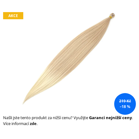
a
j
AKCE
í
t
?
HLEDAT
D
219 Kč
o
–18 %
p
o
Našli jste tento produkt za nižší cenu? Využijte
Garanci nejnižší ceny
.
r
Více informací
zde
.
u
č