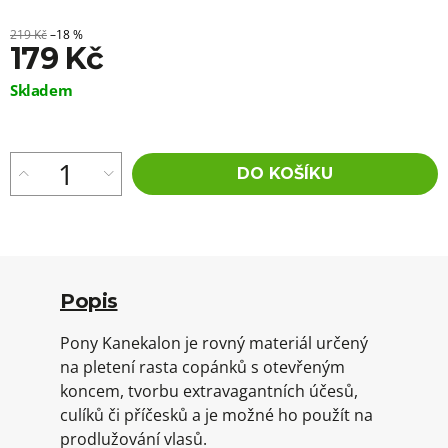
219 Kč
–18 %
179 Kč
Měrná
Skladem
cena:
DO KOŠÍKU
Popis
Pony Kanekalon je rovný materiál určený
na pletení rasta copánků s otevřeným
koncem, tvorbu extravagantních účesů,
culíků či příčesků a je možné ho použít na
prodlužování vlasů.