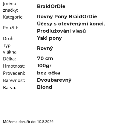
u
Jméno
j
BraidOrDie
značky
:
e
m
Kategorie
:
Rovný Pony BraidOrDie
e
Účesy s otevřenými konci
,
Použití
:
Prodlužování vlasů
100%
Druh
:
Yaki pony
EZ
Typ
KANEKALON
Rovný
FR8
vlákna
:
Délka
:
70 cm
89
Kč
Hmotnost
:
100gr
Původně:
Provedení
:
bez očka
149
Kč
Barevnost
:
Dvoubarevný
Barva
:
Blond
Můžeme doručit do:
10.8.2026