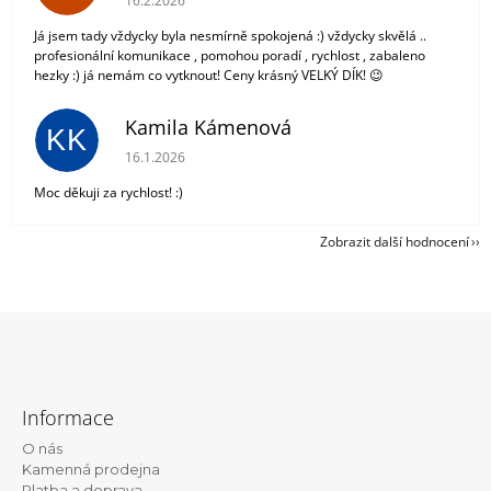
16.2.2026
Já jsem tady vždycky byla nesmírně spokojená :) vždycky skvělá ..
profesionální komunikace , pomohou poradí , rychlost , zabaleno
hezky :) já nemám co vytknout! Ceny krásný VELKÝ DÍK! 😉
Kamila Kámenová
KK
Hodnocení obchodu je 5 z 5 hvězdiček.
16.1.2026
Moc děkuji za rychlost! :)
Zobrazit další hodnocení
Z
á
Informace
p
O nás
a
Kamenná prodejna
Platba a doprava