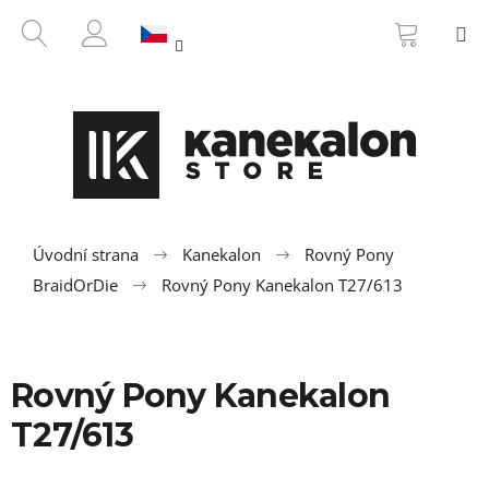
K
Přejít
NÁKUP
HLEDAT
M
na
KOŠÍK
o
ZPĚT
ZPĚT
obsah
PŘIHLÁŠENÍ
š
í
C
k
o
p
o
t
ř
Úvodní strana
Kanekalon
Rovný Pony
e
BraidOrDie
Rovný Pony Kanekalon T27/613
b
u
j
Rovný Pony Kanekalon
e
t
T27/613
e
n