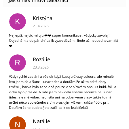
Kristýna
K
Hodnocení obchodu je 5 z 5 hvězdiček.
21.4.2026
Nejlepší, nejvíc miluju ❤️❤️ super komunikace , vždycky zavolají.
Objednám a do pár dní balík vyzvedávám . Jinde už neobednavam 🤗
❤️
Rozálie
R
Hodnocení obchodu je 3 z 5 hvězdiček.
23.3.2026
Vždy rychlé zaslání a vše ok když kupuju Crazy colours, ale minulé
léto jsem dala šanci Lunar tides a doufám že už to od té doby
změnili, barva byla zabalená pouze v papírovém obalu s bubl. fólii a
víčko bylo prasklé. Nikde jsem neviděla špatné recenze na Lunar
tides, ale mě vůbec nechytla ani na odbarvené vlasy takže to má
určitě něco společného s tím prasklým víčkem, takže 400 v pr...
Doufám že to budete/jste začli balit do krabiček😼
Natálie
N
Hodnocení obchodu je 5 z 5 hvězdiček.