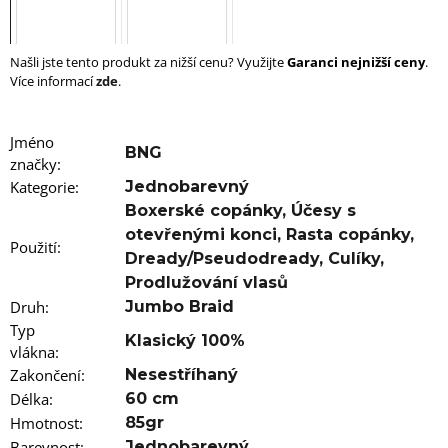
u
j
e
m
Našli jste tento produkt za nižší cenu? Využijte
Garanci nejnižší ceny
.
e
Více informací
zde
.
100%
JUMBO
Jméno
BNG
BRAID
značky
:
KANEKALON
Kategorie
:
Jednobarevný
1
SUPERBRAID
Boxerské copánky
,
Účesy s
99
otevřenými konci
,
Rasta copánky
,
Použití
:
Kč
Dready/Pseudodready
,
Culíky
,
Původně:
149
Prodlužování vlasů
Kč
Druh
:
Jumbo Braid
Typ
Klasický 100%
vlákna
:
Zakončení
:
Nesestříhaný
Délka
:
60 cm
Hmotnost
:
85gr
Barevnost
:
Jednobarevný