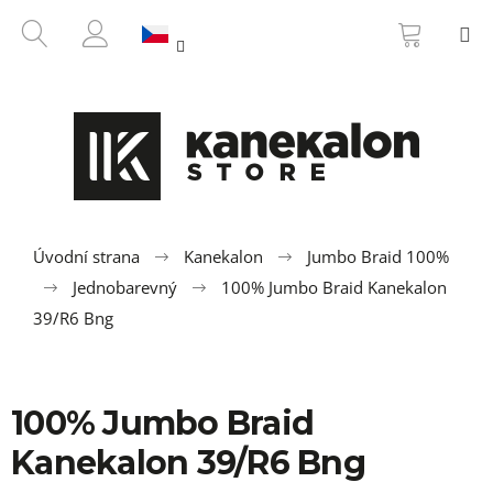
K
Přejít
NÁKUP
HLEDAT
M
na
KOŠÍK
o
ZPĚT
ZPĚT
obsah
PŘIHLÁŠENÍ
š
í
C
k
o
p
o
t
ř
Úvodní strana
Kanekalon
Jumbo Braid 100%
e
Jednobarevný
100% Jumbo Braid Kanekalon
b
39/R6 Bng
u
j
e
100% Jumbo Braid
t
Kanekalon 39/R6 Bng
e
n