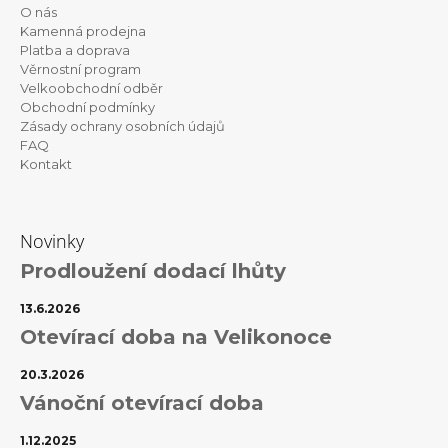
p
O nás
a
Kamenná prodejna
t
Platba a doprava
Věrnostní program
í
Velkoobchodní odběr
Obchodní podmínky
Zásady ochrany osobních údajů
FAQ
Kontakt
Novinky
Prodloužení dodací lhůty
13.6.2026
Otevírací doba na Velikonoce
20.3.2026
Vánoční otevírací doba
1.12.2025