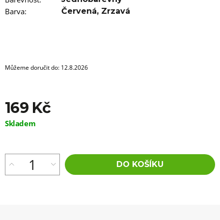
Barva
:
Červená
,
Zrzavá
Můžeme doručit do:
12.8.2026
169 Kč
Měrná
Skladem
cena:
DO KOŠÍKU