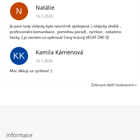
Natálie
N
Hodnocení obchodu je 5 z 5 hvězdiček.
16.2.2026
Já jsem tady vždycky byla nesmírně spokojená :) vždycky skvělá ..
profesionální komunikace , pomohou poradí , rychlost , zabaleno
hezky :) já nemám co vytknout! Ceny krásný VELKÝ DÍK! 😉
Kamila Kámenová
KK
Hodnocení obchodu je 5 z 5 hvězdiček.
16.1.2026
Moc děkuji za rychlost! :)
Zobrazit další hodnocení
Z
á
Informace