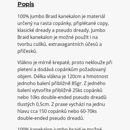
Popis
100% Jumbo Braid kanekalon je materiál
určený na rasta copánky, připlétané copy,
klasické dready a pseudo dready. Jumbo
Braid kanekalon je možné použít i na
tvorbu culíků, extravagantních účesů a
příčesků.
Vlákno je mírně krepaté, proto neklouže při
pletení a dodává copánkům požadovaný
objem. Délka vlákna je 120cm a hmotnost
jednoho balení přibližně 85gr. Z jedného
balení vytvoříte přibližně 25ks copánků
nebo 10ks double-ended pseudo dreadů
tlustých 0,5cm. Z praxe vychází na jednu
hlavu cca 150 copánků nebo 60-70ks
double-ended pseudo dreadů.
100% kanekalon jumbo braid je možné