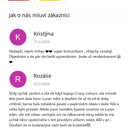
Kristýna
K
Hodnocení obchodu je 5 z 5 hvězdiček.
21.4.2026
Nejlepší, nejvíc miluju ❤️❤️ super komunikace , vždycky zavolají.
Objednám a do pár dní balík vyzvedávám . Jinde už neobednavam 🤗
❤️
Rozálie
R
Hodnocení obchodu je 3 z 5 hvězdiček.
23.3.2026
Vždy rychlé zaslání a vše ok když kupuju Crazy colours, ale minulé
léto jsem dala šanci Lunar tides a doufám že už to od té doby
změnili, barva byla zabalená pouze v papírovém obalu s bubl. fólii a
víčko bylo prasklé. Nikde jsem neviděla špatné recenze na Lunar
tides, ale mě vůbec nechytla ani na odbarvené vlasy takže to má
určitě něco společného s tím prasklým víčkem, takže 400 v pr...
Doufám že to budete/jste začli balit do krabiček😼