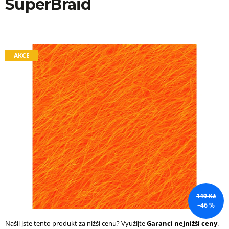
SuperBraid
a
j
í
t
AKCE
?
HLEDAT
D
o
p
o
149 Kč
r
–46 %
u
č
Našli jste tento produkt za nižší cenu? Využijte
Garanci nejnižší ceny
.