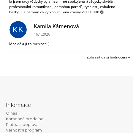
Já jsem tady vždycky byla nesmírně spokojená :) vždycky skvělá ..
profesionální komunikace , pomohou poradí , rychlost , zabaleno
hezky :) já nemám co vytknout! Ceny krásný VELKÝ DÍK! 😉
Kamila Kámenová
KK
Hodnocení obchodu je 5 z 5 hvězdiček.
16.1.2026
Moc děkuji za rychlost! :)
Zobrazit další hodnocení
Z
á
Informace
p
O nás
a
Kamenná prodejna
t
Platba a doprava
Věrnostní program
í