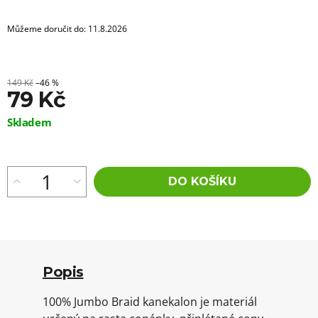
Můžeme doručit do:
11.8.2026
149 Kč
–46 %
79 Kč
Měrná
Skladem
cena:
DO KOŠÍKU
Popis
100% Jumbo Braid kanekalon je materiál