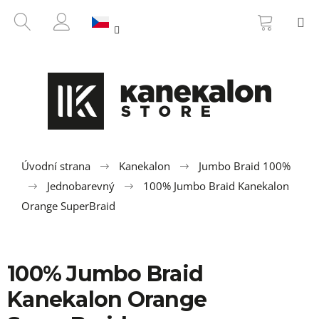
K
Přejít
NÁKUP
HLEDAT
M
na
KOŠÍK
o
ZPĚT
ZPĚT
obsah
PŘIHLÁŠENÍ
š
í
C
k
o
p
o
t
ř
Úvodní strana
Kanekalon
Jumbo Braid 100%
e
Jednobarevný
100% Jumbo Braid Kanekalon
b
Orange SuperBraid
u
j
e
100% Jumbo Braid
t
Kanekalon Orange
e
n