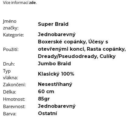
u
Více informací
zde
.
j
e
m
Jméno
e
Super Braid
značky
:
Kategorie
:
Jednobarevný
100%
JUMBO
Boxerské copánky
,
Účesy s
BRAID
Použití
:
otevřenými konci
,
Rasta copánky
,
KANEKALON
Dready/Pseudodready
,
Culíky
22
SUPERBRAID
Druh
:
Jumbo Braid
99
Typ
Klasický 100%
Kč
vlákna
:
Původně:
Zakončení
:
Nesestříhaný
149
Kč
Délka
:
60 cm
Hmotnost
:
85gr
Barevnost
:
Jednobarevný
Barva
:
Ostatní