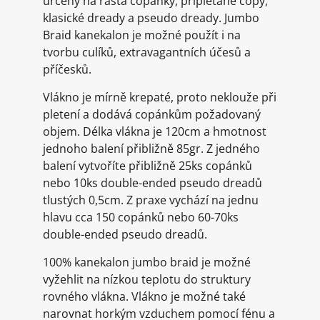
určený na rasta copánky, připlétané copy,
klasické dready a pseudo dready. Jumbo
Braid kanekalon je možné použít i na
tvorbu culíků, extravagantních účesů a
příčesků.
Vlákno je mírně krepaté, proto neklouže při
pletení a dodává copánkům požadovaný
objem. Délka vlákna je 120cm a hmotnost
jednoho balení přibližně 85gr. Z jedného
balení vytvoříte přibližně 25ks copánků
nebo 10ks double-ended pseudo dreadů
tlustých 0,5cm. Z praxe vychází na jednu
hlavu cca 150 copánků nebo 60-70ks
double-ended pseudo dreadů.
100% kanekalon jumbo braid je možné
vyžehlit na nízkou teplotu do struktury
rovného vlákna. Vlákno je možné také
narovnat horkým vzduchem pomocí fénu a