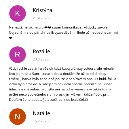
Kristýna
K
Hodnocení obchodu je 5 z 5 hvězdiček.
21.4.2026
Nejlepší, nejvíc miluju ❤️❤️ super komunikace , vždycky zavolají.
Objednám a do pár dní balík vyzvedávám . Jinde už neobednavam 🤗
❤️
Rozálie
R
Hodnocení obchodu je 3 z 5 hvězdiček.
23.3.2026
Vždy rychlé zaslání a vše ok když kupuju Crazy colours, ale minulé
léto jsem dala šanci Lunar tides a doufám že už to od té doby
změnili, barva byla zabalená pouze v papírovém obalu s bubl. fólii a
víčko bylo prasklé. Nikde jsem neviděla špatné recenze na Lunar
tides, ale mě vůbec nechytla ani na odbarvené vlasy takže to má
určitě něco společného s tím prasklým víčkem, takže 400 v pr...
Doufám že to budete/jste začli balit do krabiček😼
Natálie
N
Hodnocení obchodu je 5 z 5 hvězdiček.
16.2.2026