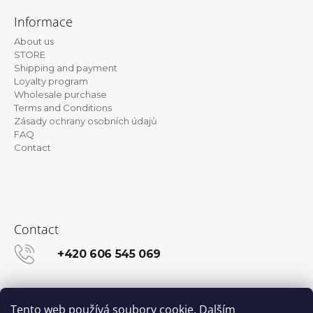
o
Informace
o
About us
t
STORE
e
Shipping and payment
Loyalty program
r
Wholesale purchase
Terms and Conditions
Zásady ochrany osobních údajů
FAQ
Contact
Contact
+420 606 545 069
info@kanekalon-store.cz
Tento web používá soubory cookie. Dalším