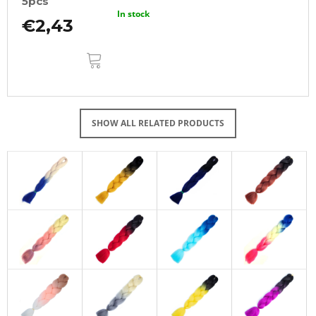
5pcs
In stock
€2,43
ADD
TO
CART
SHOW ALL RELATED PRODUCTS