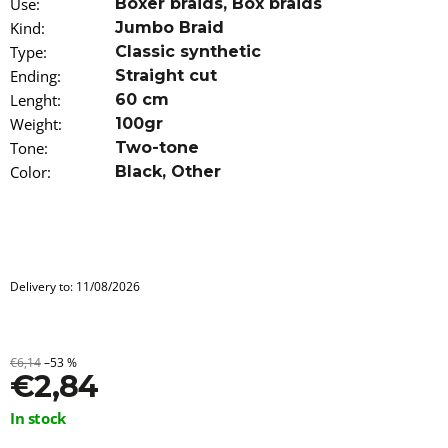
Use
:
Boxer braids
,
Box braids
o
Kind
:
Jumbo Braid
m
m
Type
:
Classic synthetic
e
Ending
:
Straight cut
n
Lenght
:
60 cm
d
Weight
:
100gr
Tone
:
Two-tone
100%
EZ
Color
:
Black
,
Other
KANEKALON
1
€4,34
Was:
€6,15
Delivery to:
11/08/2026
€6,14
–53 %
€2,84
Measure
In stock
price: