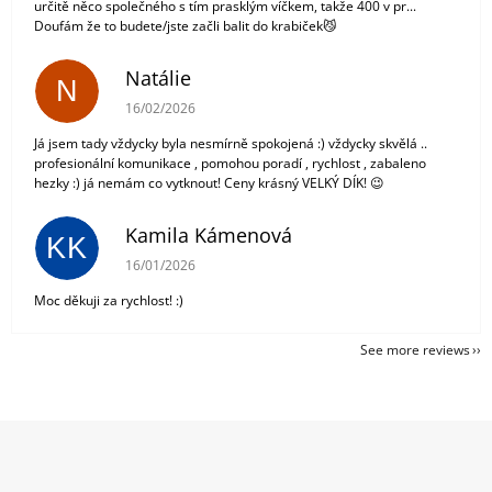
určitě něco společného s tím prasklým víčkem, takže 400 v pr...
Doufám že to budete/jste začli balit do krabiček😼
Natálie
N
The store rating is 5 out of 5 stars.
16/02/2026
Já jsem tady vždycky byla nesmírně spokojená :) vždycky skvělá ..
profesionální komunikace , pomohou poradí , rychlost , zabaleno
hezky :) já nemám co vytknout! Ceny krásný VELKÝ DÍK! 😉
Kamila Kámenová
KK
The store rating is 5 out of 5 stars.
16/01/2026
Moc děkuji za rychlost! :)
See more reviews
F