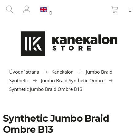
C
Skip
SHOPP
SEARCH
M
to
CART
a
BACK
BACK
content
LOGIN
r
t
W
h
a
t
a
r
Úvodní strana
Kanekalon
Jumbo Braid
e
Synthetic
Jumbo Braid Synthetic Ombre
y
Synthetic Jumbo Braid Ombre B13
o
u
l
Synthetic Jumbo Braid
o
Ombre B13
o
k