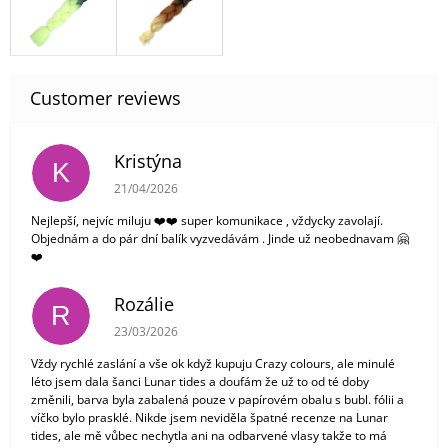
Kristýna
K
The store rating is 5 out of 5 stars.
21/04/2026
Nejlepší, nejvíc miluju ❤️❤️ super komunikace , vždycky zavolají.
Objednám a do pár dní balík vyzvedávám . Jinde už neobednavam 🤗
❤️
Rozálie
R
The store rating is 3 out of 5 stars.
23/03/2026
Vždy rychlé zaslání a vše ok když kupuju Crazy colours, ale minulé
léto jsem dala šanci Lunar tides a doufám že už to od té doby
změnili, barva byla zabalená pouze v papírovém obalu s bubl. fólii a
víčko bylo prasklé. Nikde jsem neviděla špatné recenze na Lunar
tides, ale mě vůbec nechytla ani na odbarvené vlasy takže to má