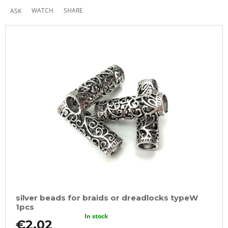
WATCH
SHARE
ASK
silver beads for braids or dreadlocks typeW
1pcs
In stock
€2,02