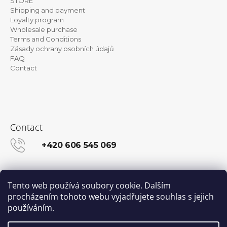
STORE
e
Shipping and payment
Loyalty program
r
Wholesale purchase
Terms and Conditions
Zásady ochrany osobních údajů
FAQ
Contact
Contact
+420 606 545 069
info@kanekalon-store.cz
Tento web používá soubory cookie. Dalším
procházením tohoto webu vyjadřujete souhlas s jejich
používáním.