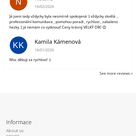
N
The store rating is 5 out of 5 stars.
16/02/2026
Já jsem tady vždycky byla nesmírně spokojená :) vždycky skvělá ..
profesionální komunikace , pomohou poradí , rychlost , zabaleno
hezky :) já nemám co vytknout! Ceny krásný VELKÝ DÍK! 😉
Kamila Kámenová
KK
The store rating is 5 out of 5 stars.
16/01/2026
Moc děkuji za rychlost! :)
See more reviews
F
o
Informace
o
About us
t