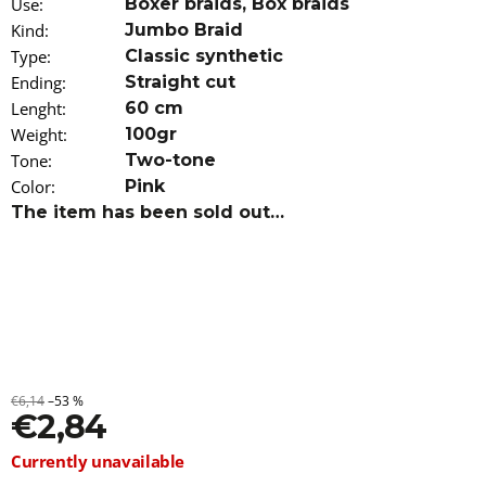
Use
:
Boxer braids
,
Box braids
o
Kind
:
Jumbo Braid
m
m
Type
:
Classic synthetic
e
Ending
:
Straight cut
n
Lenght
:
60 cm
d
Weight
:
100gr
Tone
:
Two-tone
100%
JUMBO
Color
:
Pink
BRAID
The item has been sold out…
KANEKALON
22
SUPERBRAID
€4,09
Was:
€6,15
€6,14
–53 %
€2,84
Measure
Currently unavailable
price: