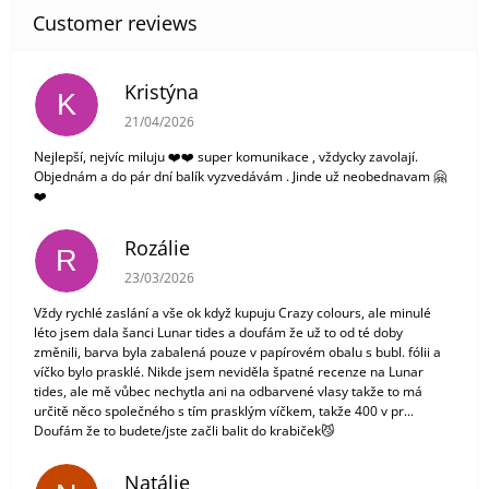
Kristýna
K
The store rating is 5 out of 5 stars.
21/04/2026
Nejlepší, nejvíc miluju ❤️❤️ super komunikace , vždycky zavolají.
Objednám a do pár dní balík vyzvedávám . Jinde už neobednavam 🤗
❤️
Rozálie
R
The store rating is 3 out of 5 stars.
23/03/2026
Vždy rychlé zaslání a vše ok když kupuju Crazy colours, ale minulé
léto jsem dala šanci Lunar tides a doufám že už to od té doby
změnili, barva byla zabalená pouze v papírovém obalu s bubl. fólii a
víčko bylo prasklé. Nikde jsem neviděla špatné recenze na Lunar
tides, ale mě vůbec nechytla ani na odbarvené vlasy takže to má
určitě něco společného s tím prasklým víčkem, takže 400 v pr...
Doufám že to budete/jste začli balit do krabiček😼
Natálie