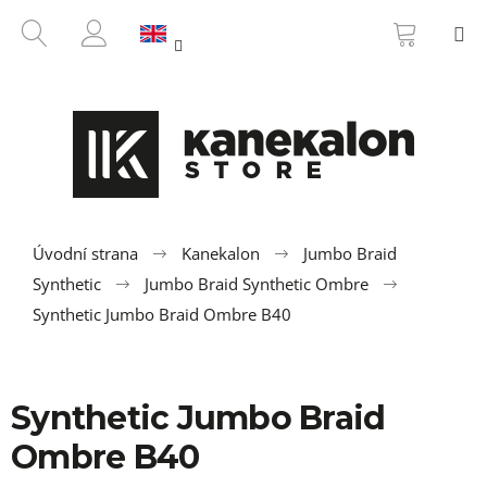
C
Skip
SHOPP
SEARCH
M
to
CART
a
BACK
BACK
content
LOGIN
r
t
W
h
a
t
a
r
Úvodní strana
Kanekalon
Jumbo Braid
e
Synthetic
Jumbo Braid Synthetic Ombre
y
Synthetic Jumbo Braid Ombre B40
o
u
l
Synthetic Jumbo Braid
o
Ombre B40
o
k