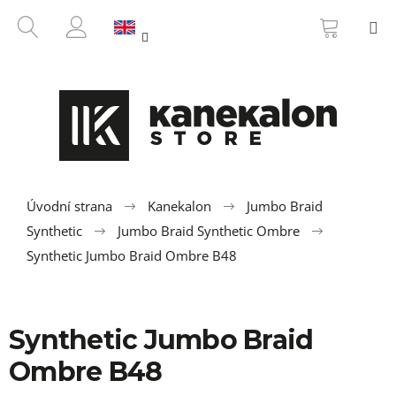
C
Skip
SHOPP
SEARCH
M
to
CART
a
BACK
BACK
content
LOGIN
r
t
W
h
a
t
a
r
Úvodní strana
Kanekalon
Jumbo Braid
e
Synthetic
Jumbo Braid Synthetic Ombre
y
Synthetic Jumbo Braid Ombre B48
o
u
l
Synthetic Jumbo Braid
o
Ombre B48
o
k