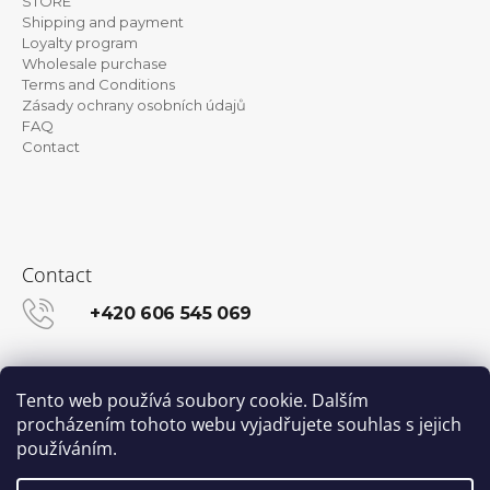
STORE
e
Shipping and payment
Loyalty program
r
Wholesale purchase
Terms and Conditions
Zásady ochrany osobních údajů
FAQ
Contact
Contact
+420 606 545 069
info@kanekalon-store.cz
Tento web používá soubory cookie. Dalším
procházením tohoto webu vyjadřujete souhlas s jejich
používáním.