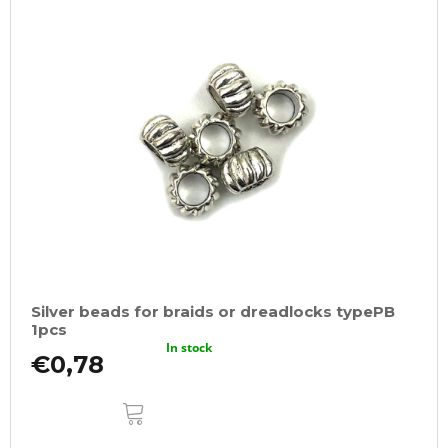
Silver beads for braids or dreadlocks typePB
1pcs
In stock
€0,78
ADD
TO
CART