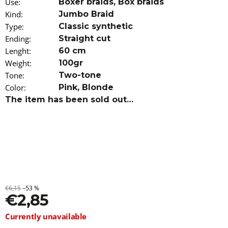
Use
:
Boxer braids
,
Box braids
o
Kind
:
Jumbo Braid
m
m
Type
:
Classic synthetic
e
Ending
:
Straight cut
n
Lenght
:
60 cm
d
Weight
:
100gr
Tone
:
Two-tone
100%
JUMBO
Color
:
Pink
,
Blonde
BRAID
The item has been sold out…
KANEKALON
4
SUPERBRAID
€4,09
Was:
€6,15
€6,15
–53 %
€2,85
Measure
Currently unavailable
price: