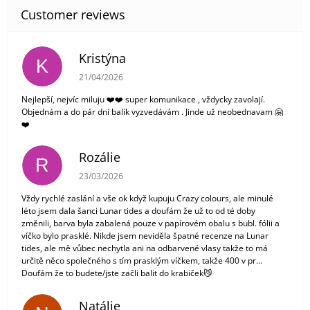
Kristýna
K
The store rating is 5 out of 5 stars.
21/04/2026
Nejlepší, nejvíc miluju ❤️❤️ super komunikace , vždycky zavolají.
Objednám a do pár dní balík vyzvedávám . Jinde už neobednavam 🤗
❤️
Rozálie
R
The store rating is 3 out of 5 stars.
23/03/2026
Vždy rychlé zaslání a vše ok když kupuju Crazy colours, ale minulé
léto jsem dala šanci Lunar tides a doufám že už to od té doby
změnili, barva byla zabalená pouze v papírovém obalu s bubl. fólii a
víčko bylo prasklé. Nikde jsem neviděla špatné recenze na Lunar
tides, ale mě vůbec nechytla ani na odbarvené vlasy takže to má
určitě něco společného s tím prasklým víčkem, takže 400 v pr...
Doufám že to budete/jste začli balit do krabiček😼
Natálie