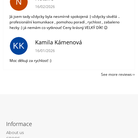
N
The store rating is 5 out of 5 stars.
16/02/2026
Já jsem tady vždycky byla nesmírně spokojená :) vždycky skvělá ..
profesionální komunikace , pomohou poradí , rychlost , zabaleno
hezky :) já nemám co vytknout! Ceny krásný VELKÝ DÍK! 😉
Kamila Kámenová
KK
The store rating is 5 out of 5 stars.
16/01/2026
Moc děkuji za rychlost! :)
See more reviews
F
o
Informace
o
About us
t