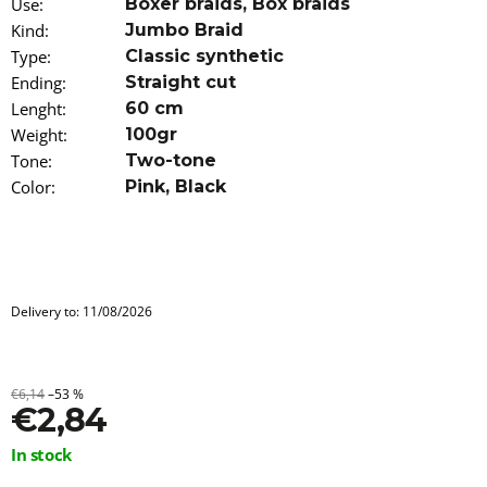
Use
:
Boxer braids
,
Box braids
o
Kind
:
Jumbo Braid
m
m
Type
:
Classic synthetic
e
Ending
:
Straight cut
n
Lenght
:
60 cm
d
Weight
:
100gr
Tone
:
Two-tone
100%
JUMBO
Color
:
Pink
,
Black
BRAID
KANEKALON
22
SUPERBRAID
€4,08
Was:
Delivery to:
11/08/2026
€6,14
€6,14
–53 %
€2,84
Measure
In stock
price: