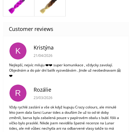
Kristýna
K
The store rating is 5 out of 5 stars.
21/04/2026
Nejlepší, nejvíc miluju ❤️❤️ super komunikace , vždycky zavolají.
Objednám a do pár dní balík vyzvedávám . Jinde už neobednavam 🤗
❤️
Rozálie
R
The store rating is 3 out of 5 stars.
23/03/2026
Vždy rychlé zaslání a vše ok když kupuju Crazy colours, ale minulé
léto jsem dala šanci Lunar tides a doufám že už to od té doby
změnili, barva byla zabalená pouze v papírovém obalu s bubl. fólii a
víčko bylo prasklé. Nikde jsem neviděla špatné recenze na Lunar
tides, ale mě vůbec nechytla ani na odbarvené vlasy takže to má