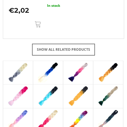
In stock
€2,02
ADD
TO
CART
SHOW ALL RELATED PRODUCTS