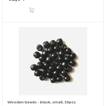
ADD
TO
CART
Wooden beads - black, small, 35pcs