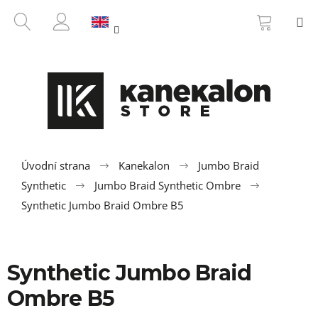
C
Skip
SHOPP
SEARCH
M
to
CART
a
BACK
BACK
content
LOGIN
r
t
W
h
a
t
a
r
Úvodní strana
Kanekalon
Jumbo Braid
e
Synthetic
Jumbo Braid Synthetic Ombre
y
Synthetic Jumbo Braid Ombre B5
o
u
l
Synthetic Jumbo Braid
o
Ombre B5
o
k