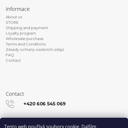
o
Informace
o
About us
t
STORE
e
Shipping and payment
Loyalty program
r
Wholesale purchase
Terms and Conditions
Zásady ochrany osobních údajů
FAQ
Contact
Contact
+420 606 545 069
info@kanekalon-store.cz
Tento web používá soubory cookie. Dalším