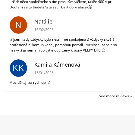
určitě něco společného s tím prasklým víčkem, takže 400 v pr...
Doufám že to budete/jste začli balit do krabiček😼
Natálie
N
The store rating is 5 out of 5 stars.
16/02/2026
Já jsem tady vždycky byla nesmírně spokojená :) vždycky skvělá ..
profesionální komunikace , pomohou poradí , rychlost , zabaleno
hezky :) já nemám co vytknout! Ceny krásný VELKÝ DÍK! 😉
Kamila Kámenová
KK
The store rating is 5 out of 5 stars.
16/01/2026
Moc děkuji za rychlost! :)
See more reviews
F