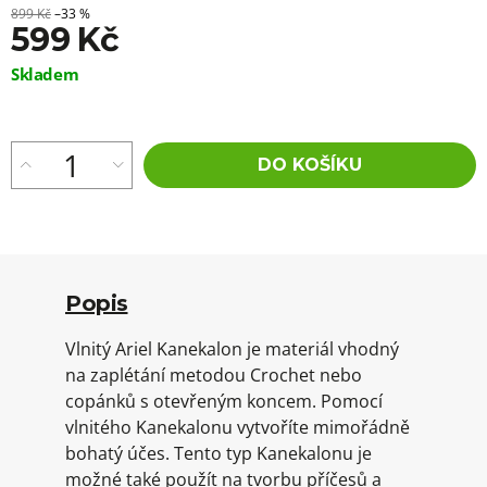
899 Kč
–33 %
599 Kč
Měrná
Skladem
cena:
DO KOŠÍKU
Popis
Vlnitý Ariel Kanekalon je materiál vhodný
na zaplétání metodou Crochet nebo
copánků s otevřeným koncem. Pomocí
vlnitého Kanekalonu vytvoříte mimořádně
bohatý účes. Tento typ Kanekalonu je
možné také použít na tvorbu příčesů a