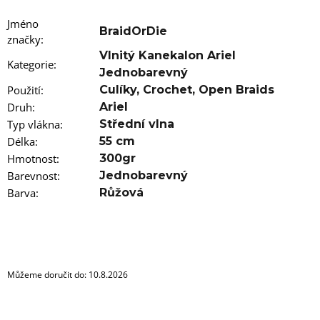
u
j
Jméno
e
BraidOrDie
značky
m
:
e
Vlnitý Kanekalon Ariel
Kategorie
:
Jednobarevný
100%
Použití
:
Culíky
,
Crochet
,
Open Braids
EZ
Druh
:
Ariel
KANEKALON
FR2PINK
Typ vlákna
:
Střední vlna
89
Délka
:
55 cm
Kč
Hmotnost
:
300gr
Původně:
Barevnost
:
Jednobarevný
149
Kč
Barva
:
Růžová
Můžeme doručit do:
10.8.2026