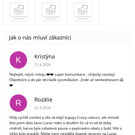
Kristýna
K
Hodnocení obchodu je 5 z 5 hvězdiček.
21.4.2026
Nejlepší, nejvíc miluju ❤️❤️ super komunikace , vždycky zavolají.
Objednám a do pár dní balík vyzvedávám . Jinde už neobednavam 🤗
❤️
Rozálie
R
Hodnocení obchodu je 3 z 5 hvězdiček.
23.3.2026
Vždy rychlé zaslání a vše ok když kupuju Crazy colours, ale minulé
léto jsem dala šanci Lunar tides a doufám že už to od té doby
změnili, barva byla zabalená pouze v papírovém obalu s bubl. fólii a
víčko bylo prasklé. Nikde jsem neviděla špatné recenze na Lunar