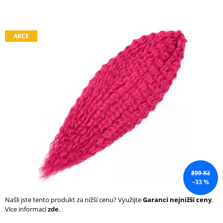
a
j
í
AKCE
t
?
HLEDAT
D
o
899 Kč
p
–33 %
o
r
Našli jste tento produkt za nižší cenu? Využijte
Garanci nejnižší ceny
.
u
Více informací
zde
.
č