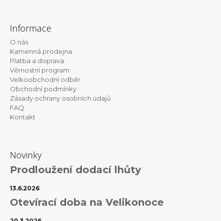
Z
á
Informace
p
O nás
a
Kamenná prodejna
t
Platba a doprava
Věrnostní program
í
Velkoobchodní odběr
Obchodní podmínky
Zásady ochrany osobních údajů
FAQ
Kontakt
Novinky
Prodloužení dodací lhůty
13.6.2026
Otevírací doba na Velikonoce
20.3.2026