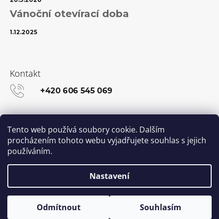
Vánoční otevírací doba
1.12.2025
Kontakt
+420 606 545 069
info@kanekalon-store.cz
Tento web používá soubory cookie. Dalším
procházením tohoto webu vyjadřujete souhlas s jejich
používáním.
Facebook
Instagram
Nastavení
Vytvořil Shoptet
© 2026 Kanekalon-STORE.cz. Všechna práva
Odmítnout
Souhlasím
vyhrazena.
Upravit nastavení cookies