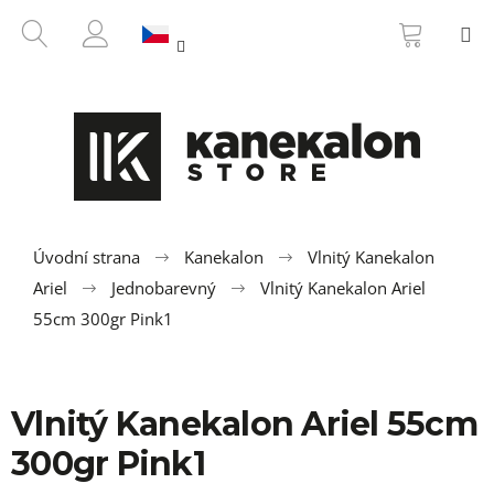
K
Přejít
NÁKUP
HLEDAT
M
na
KOŠÍK
o
ZPĚT
ZPĚT
obsah
PŘIHLÁŠENÍ
š
í
C
k
o
p
o
t
ř
Úvodní strana
Kanekalon
Vlnitý Kanekalon
e
Ariel
Jednobarevný
Vlnitý Kanekalon Ariel
b
55cm 300gr Pink1
u
j
e
Vlnitý Kanekalon Ariel 55cm
t
300gr Pink1
e
n