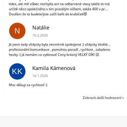
tides, ale mě vůbec nechytla ani na odbarvené vlasy takže to má
určitě něco společného s tím prasklým víčkem, takže 400 v pr...
Doufám že to budete/jste začli balit do krabiček😼
Natálie
N
Hodnocení obchodu je 5 z 5 hvězdiček.
16.2.2026
Já jsem tady vždycky byla nesmírně spokojená :) vždycky skvělá ..
profesionální komunikace , pomohou poradí , rychlost , zabaleno
hezky :) já nemám co vytknout! Ceny krásný VELKÝ DÍK! 😉
Kamila Kámenová
KK
Hodnocení obchodu je 5 z 5 hvězdiček.
16.1.2026
Moc děkuji za rychlost! :)
Zobrazit další hodnocení