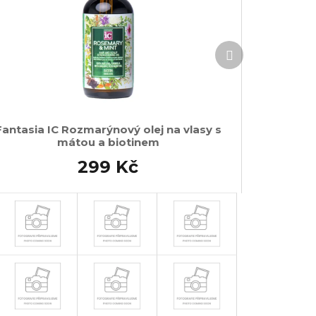
Další
produkt
Fantasia IC Rozmarýnový olej na vlasy s
mátou a biotinem
299 Kč