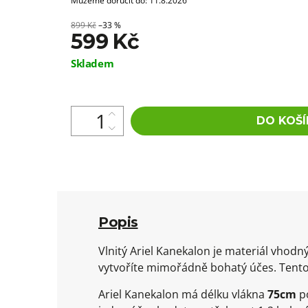
Můžeme doručit do:
11.8.2026
899 Kč
–33 %
599 Kč
Měrná
Skladem
cena:
DO KOŠÍ
Popis
Vlnitý Ariel Kanekalon je materiál vho
vytvoříte mimořádně bohatý účes. Tento
Ariel Kanekalon má délku vlákna
75cm
po