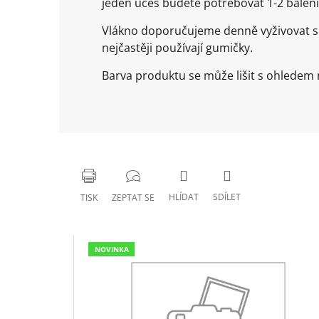
jeden účes budete potřebovat 1-2 balení
Vlákno doporučujeme denně vyživovat spe
nejčastěji používají gumičky.
Barva produktu se může lišit s ohledem n
HLÍDAT
SDÍLET
TISK
ZEPTAT SE
NOVINKA