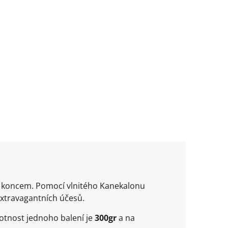
m koncem. Pomocí vlnitého Kanekalonu
extravagantních účesů.
otnost jednoho balení je
300gr
a na