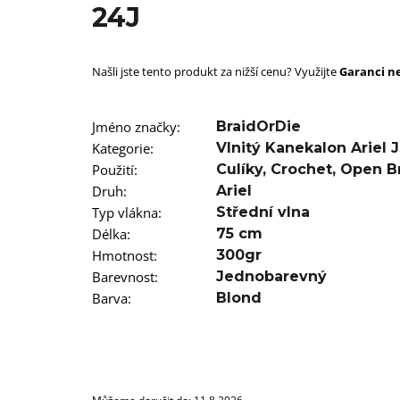
SUPERBRAID
24J
99 Kč
Původně:
149 Kč
Našli jste tento produkt za nižší cenu? Využijte
Garanci ne
Jméno značky
:
BraidOrDie
Kategorie
:
Vlnitý Kanekalon Ariel
Použití
:
Culíky
,
Crochet
,
Open B
Druh
:
Ariel
Typ vlákna
:
Střední vlna
Délka
:
75 cm
Hmotnost
:
300gr
Barevnost
:
Jednobarevný
Barva
:
Blond