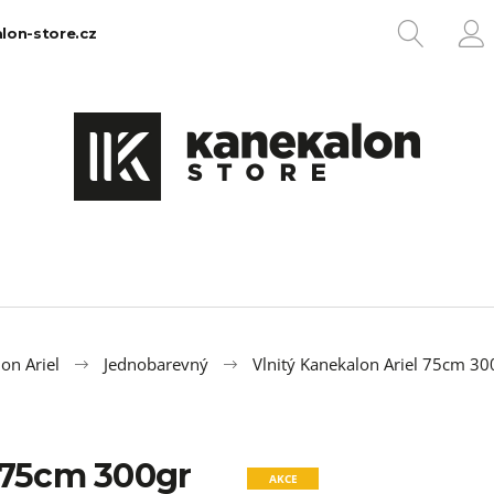
HLEDA
lon-store.cz
P
Co potřebujete najít?
HLEDAT
Doporučujeme
on Ariel
Jednobarevný
Vlnitý Kanekalon Ariel 75cm 30
l 75cm 300gr
100% EZ KANEKALON 1
100% JUMBO BR
AKCE