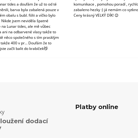
unar tides a doufám že už to od té
komunikace , pomohou poradí , rychlo
ěnili, barva byla zabalená pouze v
zabaleno hezky :) já nemám co vytkno
m obalu s bubl. fólii a víčko bylo
Ceny krásný VELKÝ DÍK! 😉
. Nikde jsem neviděla špatné
 na Lunar tides, ale mě vůbec
a ani na odbarvené vlasy takže to
tě něco společného s tím prasklým
 takže 400 v pr... Doufám že to
jste začli balit do krabiček😼
Platby online
ky
loužení dodací
y