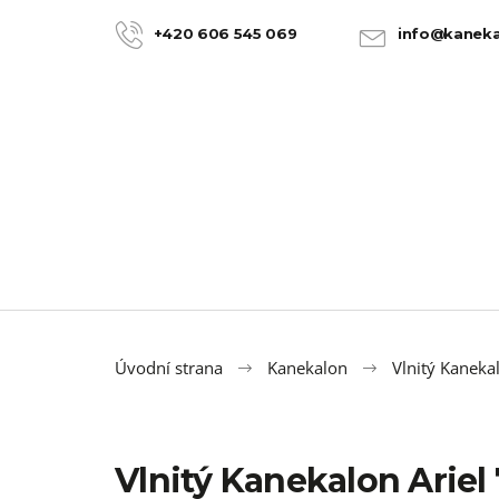
K
Přejít
na
o
+420 606 545 069
info@kaneka
ZPĚT
ZPĚT
obsah
DO
DO
š
OBCHODU
OBCHODU
í
k
Úvodní strana
Kanekalon
Vlnitý Kanekal
Vlnitý Kanekalon Arie
100% JUMBO BRAID KANEKALON 22