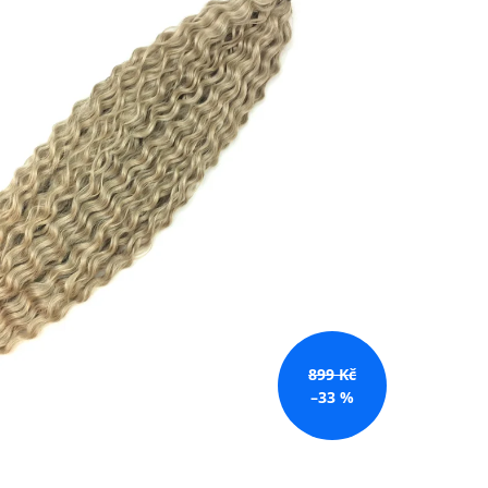
č
899 Kč
–33 %