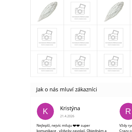
Kristýna
K
R
Hodnocení obchodu je 5 z 5 hvězdiček.
21.4.2026
Nejlepší, nejvíc miluju ❤️❤️ super
Vždy ry
komunikace , vždycky zavolají. Objednám a
Crazy c