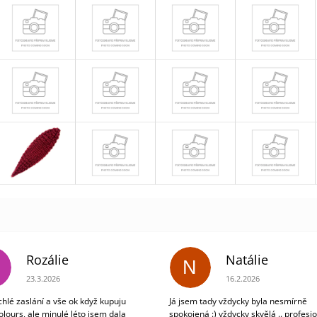
Rozálie
Natálie
N
Hodnocení obchodu je 3 z 5 hvězdiček.
Hodnocení obchodu je 5
23.3.2026
16.2.2026
chlé zaslání a vše ok když kupuju
Já jsem tady vždycky byla nesmírně
olours, ale minulé léto jsem dala
spokojená :) vždycky skvělá .. profesio