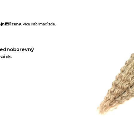
SUPERBRAID
105 Kč
Původně:
149 Kč
99 Kč
Původně:
149 K
jnižší ceny
. Více informací
zde
.
 Jednobarevný
raids