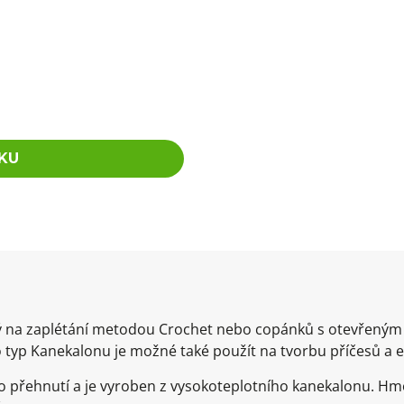
KU
dný na zaplétání metodou Crochet nebo copánků s otevřený
 typ Kanekalonu je možné také použít na tvorbu příčesů a 
 přehnutí a je vyroben z vysokoteplotního kanekalonu. Hm