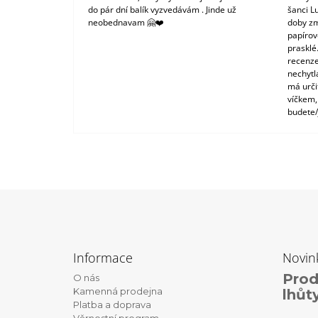
do pár dní balík vyzvedávám . Jinde už
šanci L
neobednavam 🤗❤️
doby zm
papírové
prasklé
recenze
nechytl
má urči
víčkem,
budete/
Z
á
Informace
Novin
p
Prod
O nás
a
Kamenná prodejna
lhůt
t
Platba a doprava