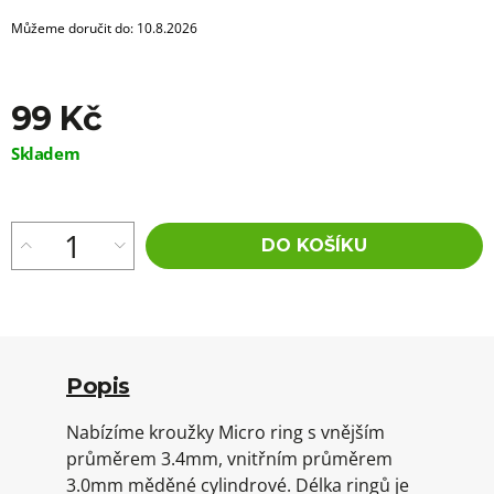
Můžeme doručit do:
10.8.2026
99 Kč
Měrná
Skladem
cena:
DO KOŠÍKU
Popis
Nabízíme kroužky Micro ring s vnějším
průměrem 3.4mm, vnitřním průměrem
3.0mm měděné cylindrové. Délka ringů je