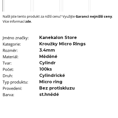
u
j
e
m
Našli jste tento produkt za nižší cenu? Využijte
Garanci nejnižší ceny
.
e
Více informací
zde
.
100%
JUMBO
Jméno značky
:
Kanekalon Store
BRAID
Kategorie
:
Kroužky Micro Rings
KANEKALON
60
Rozměr
:
3.4mm
SUPERBRAID
Materiál
:
Měděné
99
Tvar
:
Cylindr
Kč
Počet
:
100ks
Původně:
149
Druh
:
Cylindrické
Kč
Typ produktu
:
Micro ring
Provedení
:
Bez protiskluzu
Barva
:
st.hnědé