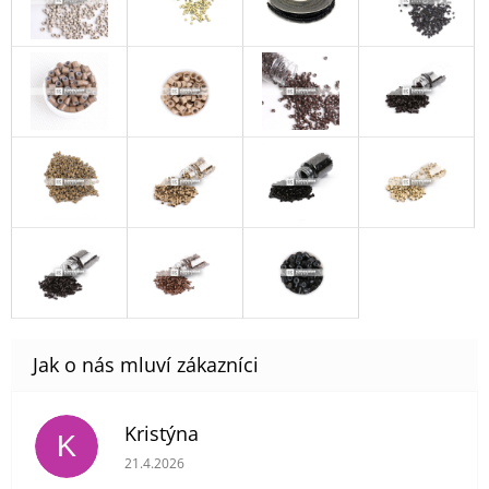
Kristýna
K
Hodnocení obchodu je 5 z 5 hvězdiček.
21.4.2026