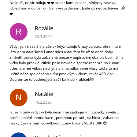
Nejlepší, nejvíc miluju ❤️❤️ super komunikace , vždycky zavolají.
Objednám a do pár dní balík vyzvedávám . Jinde už neobednavam 🤗
❤️
Rozálie
R
Hodnocení obchodu je 3 z 5 hvězdiček.
23.3.2026
Vždy rychlé zaslání a vše ok když kupuju Crazy colours, ale minulé
léto jsem dala šanci Lunar tides a doufám že už to od té doby
změnili, barva byla zabalená pouze v papírovém obalu s bubl. fólii a
víčko bylo prasklé. Nikde jsem neviděla špatné recenze na Lunar
tides, ale mě vůbec nechytla ani na odbarvené vlasy takže to má
určitě něco společného s tím prasklým víčkem, takže 400 v pr...
Doufám že to budete/jste začli balit do krabiček😼
Natálie
N
Hodnocení obchodu je 5 z 5 hvězdiček.
16.2.2026
Já jsem tady vždycky byla nesmírně spokojená :) vždycky skvělá ..
profesionální komunikace , pomohou poradí , rychlost , zabaleno
hezky :) já nemám co vytknout! Ceny krásný VELKÝ DÍK! 😉