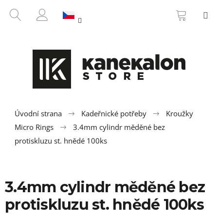
K
Přejít
NÁKUP
HLEDAT
M
na
KOŠÍK
o
ZPĚT
ZPĚT
obsah
PŘIHLÁŠENÍ
š
í
C
k
o
p
o
t
ř
Úvodní strana
Kadeřnické potřeby
Kroužky
e
Micro Rings
3.4mm cylindr měděné bez
b
protiskluzu st. hnědé 100ks
u
j
e
3.4mm cylindr měděné bez
t
protiskluzu st. hnědé 100ks
e
n