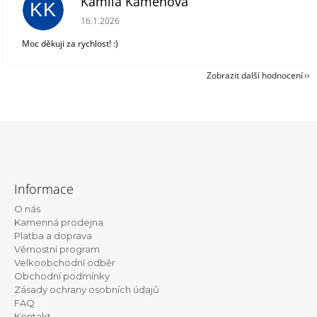
Kamila Kámenová
KK
Hodnocení obchodu je 5 z 5 hvězdiček.
16.1.2026
Moc děkuji za rychlost! :)
Zobrazit další hodnocení
Z
á
Informace
p
O nás
a
Kamenná prodejna
t
Platba a doprava
Věrnostní program
í
Velkoobchodní odběr
Obchodní podmínky
Zásady ochrany osobních údajů
FAQ
Kontakt