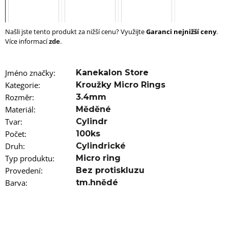
u
j
e
m
Našli jste tento produkt za nižší cenu? Využijte
Garanci nejnižší ceny
.
e
Více informací
zde
.
100%
EZ
Jméno značky
:
Kanekalon Store
KANEKALON
Kategorie
:
Kroužky Micro Rings
4
Rozměr
:
3.4mm
105
Kč
Materiál
:
Měděné
Původně:
Tvar
:
Cylindr
149
Počet
:
100ks
Kč
Druh
:
Cylindrické
Typ produktu
:
Micro ring
Provedení
:
Bez protiskluzu
Barva
:
tm.hnědé