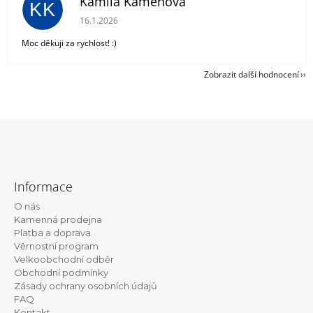
Kamila Kámenová
KK
Hodnocení obchodu je 5 z 5 hvězdiček.
16.1.2026
Moc děkuji za rychlost! :)
Zobrazit další hodnocení
Z
á
Informace
p
O nás
a
Kamenná prodejna
t
Platba a doprava
Věrnostní program
í
Velkoobchodní odběr
Obchodní podmínky
Zásady ochrany osobních údajů
FAQ
Kontakt