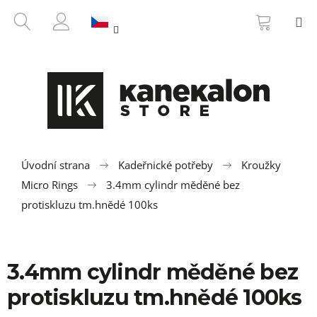
K
Přejít
NÁKUP
HLEDAT
M
na
KOŠÍK
o
ZPĚT
ZPĚT
obsah
PŘIHLÁŠENÍ
š
í
C
k
o
p
o
t
ř
Úvodní strana
Kadeřnické potřeby
Kroužky
e
Micro Rings
3.4mm cylindr měděné bez
b
protiskluzu tm.hnědé 100ks
u
j
e
3.4mm cylindr měděné bez
t
protiskluzu tm.hnědé 100ks
e
n