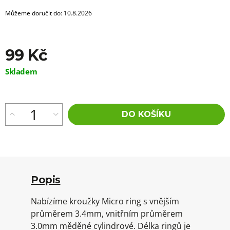
Můžeme doručit do:
10.8.2026
99 Kč
Měrná
Skladem
cena:
DO KOŠÍKU
Popis
Nabízíme kroužky Micro ring s vnějším
průměrem 3.4mm, vnitřním průměrem
3.0mm měděné cylindrové. Délka ringů je