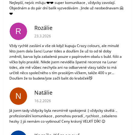
Nejlepší, nejvíc miluju ❤️❤️ super komunikace , vždycky zavolají.
Objednám a do pár dní balík vyzvedávám . Jinde už neobednavam 🤗
❤️
Rozálie
R
Hodnocení obchodu je 3 z 5 hvězdiček.
23.3.2026
Vždy rychlé zaslání a vše ok když kupuju Crazy colours, ale minulé
léto jsem dala šanci Lunar tides a doufám že už to od té doby
změnili, barva byla zabalená pouze v papírovém obalu s bubl. fólii a
víčko bylo prasklé. Nikde jsem neviděla špatné recenze na Lunar
tides, ale mě vůbec nechytla ani na odbarvené vlasy takže to má
určitě něco společného s tím prasklým víčkem, takže 400 v pr...
Doufám že to budete/jste začli balit do krabiček😼
Natálie
N
Hodnocení obchodu je 5 z 5 hvězdiček.
16.2.2026
Já jsem tady vždycky byla nesmírně spokojená :) vždycky skvělá ..
profesionální komunikace , pomohou poradí , rychlost , zabaleno
hezky :) já nemám co vytknout! Ceny krásný VELKÝ DÍK! 😉