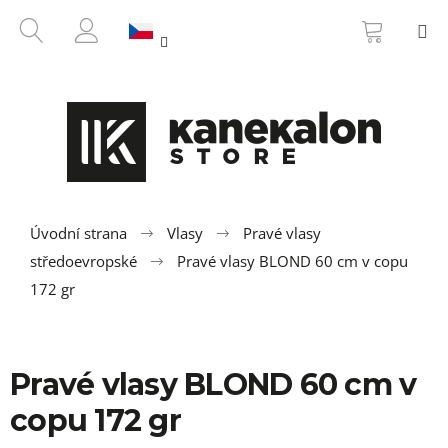
K
Přejít
NÁKUP
HLEDAT
M
na
KOŠÍK
o
ZPĚT
ZPĚT
obsah
PŘIHLÁŠENÍ
š
í
C
k
o
p
o
t
ř
Úvodní strana
Vlasy
Pravé vlasy
e
středoevropské
Pravé vlasy BLOND 60 cm v copu
b
172 gr
u
j
e
Pravé vlasy BLOND 60 cm v
t
copu 172 gr
e
n