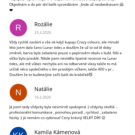
Objednám a do pár dní balík vyzvedávám . Jinde už neobednavam 🤗
❤️
Rozálie
R
Hodnocení obchodu je 3 z 5 hvězdiček.
23.3.2026
Vždy rychlé zaslání a vše ok když kupuju Crazy colours, ale minulé
léto jsem dala šanci Lunar tides a doufám že už to od té doby
změnili, barva byla zabalená pouze v papírovém obalu s bubl. fólii a
víčko bylo prasklé. Nikde jsem neviděla špatné recenze na Lunar
tides, ale mě vůbec nechytla ani na odbarvené vlasy takže to má
určitě něco společného s tím prasklým víčkem, takže 400 v pr...
Doufám že to budete/jste začli balit do krabiček😼
Natálie
N
Hodnocení obchodu je 5 z 5 hvězdiček.
16.2.2026
Já jsem tady vždycky byla nesmírně spokojená :) vždycky skvělá ..
profesionální komunikace , pomohou poradí , rychlost , zabaleno
hezky :) já nemám co vytknout! Ceny krásný VELKÝ DÍK! 😉
Kamila Kámenová