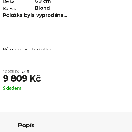
u
Délka
:
60 cm
j
Barva
:
Blond
e
Položka byla vyprodána…
m
e
100%
JUMBO
BRAID
Můžeme doručit do:
7.8.2026
KANEKALON
1
SUPERBRAID
99
13 589 Kč
–27 %
Kč
9 809 Kč
Původně:
149
Měrná
Skladem
Kč
cena:
Popis