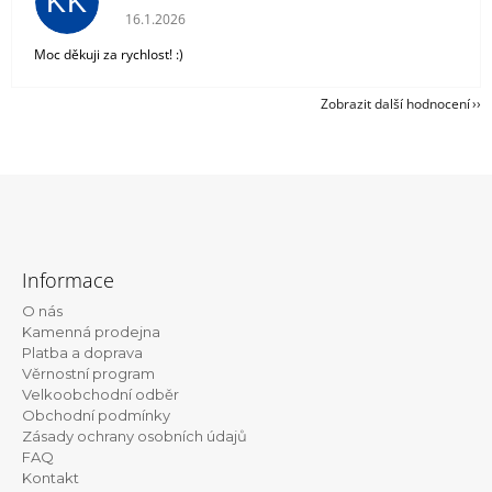
KK
Hodnocení obchodu je 5 z 5 hvězdiček.
16.1.2026
Moc děkuji za rychlost! :)
Zobrazit další hodnocení
Z
á
Informace
p
O nás
a
Kamenná prodejna
t
Platba a doprava
Věrnostní program
í
Velkoobchodní odběr
Obchodní podmínky
Zásady ochrany osobních údajů
FAQ
Kontakt