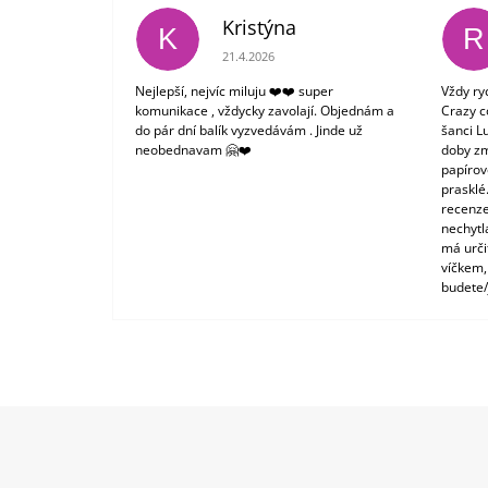
Kristýna
K
R
Hodnocení obchodu je 5 z 5 hvězdiček.
21.4.2026
Nejlepší, nejvíc miluju ❤️❤️ super
Vždy ry
komunikace , vždycky zavolají. Objednám a
Crazy c
do pár dní balík vyzvedávám . Jinde už
šanci L
neobednavam 🤗❤️
doby zm
papírové
prasklé
recenze
nechytl
má urči
víčkem,
budete/
Z