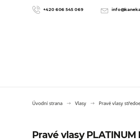
K
Přejít
na
o
+420 606 545 069
info@kaneka
ZPĚT
ZPĚT
obsah
DO
DO
š
OBCHODU
OBCHODU
í
k
Úvodní strana
Vlasy
Pravé vlasy středo
Pravé vlasy PLATINUM
100% JUMBO BRAID KANEKALON 22