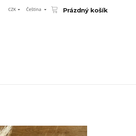
NÁKUPNÍ
T
KOŠÍK
CZK
Čeština
Prázdný košík
ŘIHLÁŠENÍ
Následující
AID KANEKALON 1