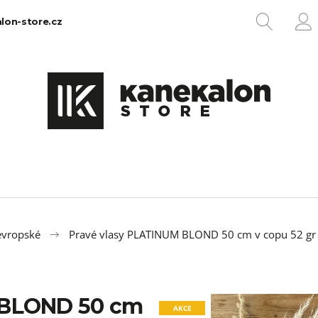
HLEDA
lon-store.cz
P
Co potřebujete najít?
HLEDAT
Doporučujeme
evropské
Pravé vlasy PLATINUM BLOND 50 cm v copu 52 gr
 BLOND 50 cm
100% EZ KANEKALON 1
100% JUMBO BR
AKCE