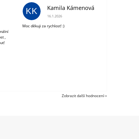
Kamila Kámenová
KK
 z 5 hvězdiček.
Hodnocení obchodu je 5 z 5 hvězdiček.
16.1.2026
Moc děkuji za rychlost! :)
nální
st ,
ut!
Zobrazit další hodnocení