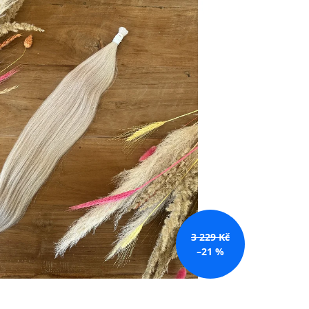
č
3 229 Kč
–21 %