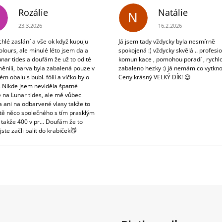
Rozálie
Natálie
N
Hodnocení obchodu je 3 z 5 hvězdiček.
Hodnocení obchodu je 5
23.3.2026
16.2.2026
chlé zaslání a vše ok když kupuju
Já jsem tady vždycky byla nesmírně
olours, ale minulé léto jsem dala
spokojená :) vždycky skvělá .. profesio
unar tides a doufám že už to od té
komunikace , pomohou poradí , rychlo
ěnili, barva byla zabalená pouze v
zabaleno hezky :) já nemám co vytkno
m obalu s bubl. fólii a víčko bylo
Ceny krásný VELKÝ DÍK! 😉
. Nikde jsem neviděla špatné
 na Lunar tides, ale mě vůbec
a ani na odbarvené vlasy takže to
tě něco společného s tím prasklým
 takže 400 v pr... Doufám že to
jste začli balit do krabiček😼