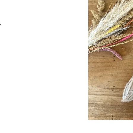
SUPERBRAID
105 Kč
Původně:
149 Kč
99 Kč
Původně:
149 K
é