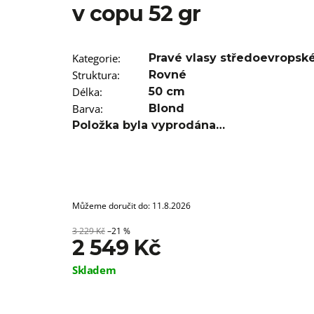
SUPERBRAID
v copu 52 gr
99 Kč
Původně:
149 Kč
Kategorie
:
Pravé vlasy středoevropsk
Struktura
:
Rovné
Délka
:
50 cm
Barva
:
Blond
Položka byla vyprodána…
Můžeme doručit do:
11.8.2026
3 229 Kč
–21 %
2 549 Kč
Měrná
Skladem
cena: