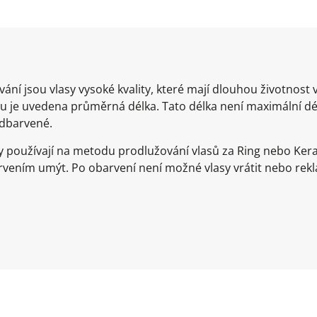
ání jsou vlasy vysoké kvality, které mají dlouhou životnos
 je uvedena průměrná délka. Tato délka není maximální dél
odbarvené.
 používají na metodu prodlužování vlasů za Ring nebo Kera
rvením umýt. Po obarvení není možné vlasy vrátit nebo rek