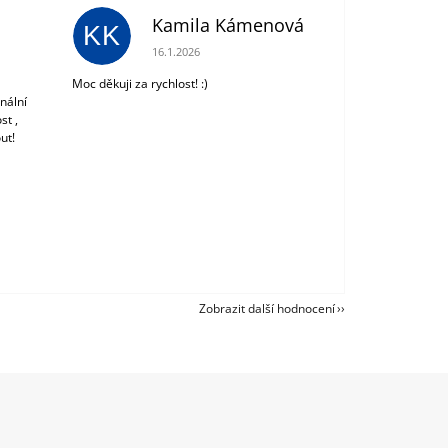
Kamila Kámenová
KK
 z 5 hvězdiček.
Hodnocení obchodu je 5 z 5 hvězdiček.
16.1.2026
Moc děkuji za rychlost! :)
nální
st ,
ut!
Zobrazit další hodnocení