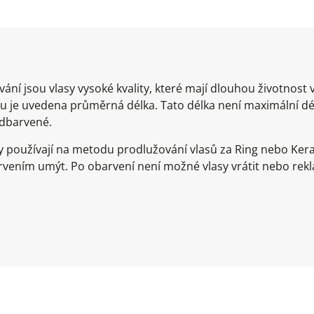
ání jsou vlasy vysoké kvality, které mají dlouhou životnos
 je uvedena průměrná délka. Tato délka není maximální dél
odbarvené.
 používají na metodu prodlužování vlasů za Ring nebo Kera
rvením umýt. Po obarvení není možné vlasy vrátit nebo rek