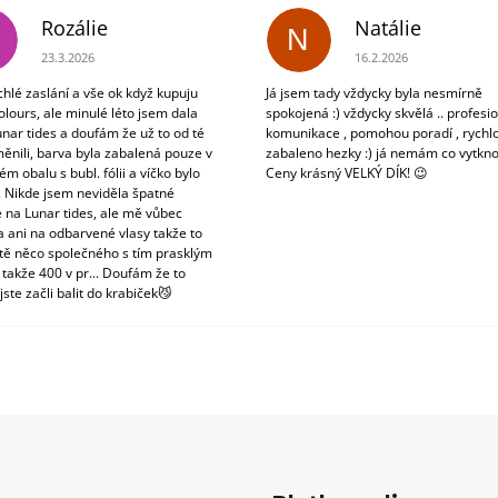
Rozálie
Natálie
N
Hodnocení obchodu je 3 z 5 hvězdiček.
Hodnocení obchodu je 5
23.3.2026
16.2.2026
chlé zaslání a vše ok když kupuju
Já jsem tady vždycky byla nesmírně
olours, ale minulé léto jsem dala
spokojená :) vždycky skvělá .. profesio
unar tides a doufám že už to od té
komunikace , pomohou poradí , rychlo
ěnili, barva byla zabalená pouze v
zabaleno hezky :) já nemám co vytkno
m obalu s bubl. fólii a víčko bylo
Ceny krásný VELKÝ DÍK! 😉
. Nikde jsem neviděla špatné
 na Lunar tides, ale mě vůbec
a ani na odbarvené vlasy takže to
tě něco společného s tím prasklým
 takže 400 v pr... Doufám že to
jste začli balit do krabiček😼