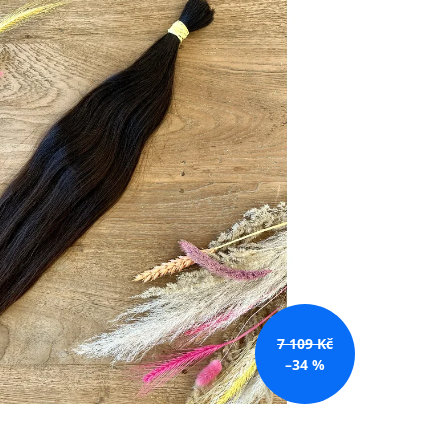
č
7 109 Kč
–34 %