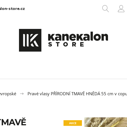
HLEDA
lon-store.cz
P
Co potřebujete najít?
HLEDAT
Doporučujeme
evropské
Pravé vlasy PŘÍRODNÍ TMAVĚ HNĚDÁ 55 cm v copu
 TMAVĚ
100% EZ KANEKALON 1
100% JUMBO BR
AKCE