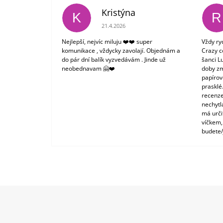
Kristýna
K
R
Hodnocení obchodu je 5 z 5 hvězdiček.
21.4.2026
Nejlepší, nejvíc miluju ❤️❤️ super
Vždy ry
komunikace , vždycky zavolají. Objednám a
Crazy c
do pár dní balík vyzvedávám . Jinde už
šanci L
neobednavam 🤗❤️
doby zm
papírové
prasklé
recenze
nechytl
má urči
víčkem,
budete/
Z