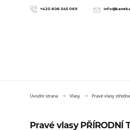
K
Přejít
na
o
+420 606 545 069
info@kaneka
ZPĚT
ZPĚT
obsah
DO
DO
š
OBCHODU
OBCHODU
í
k
Úvodní strana
Vlasy
Pravé vlasy středo
Pravé vlasy PŘÍRODNÍ
100% JUMBO BRAID KANEKALON 22