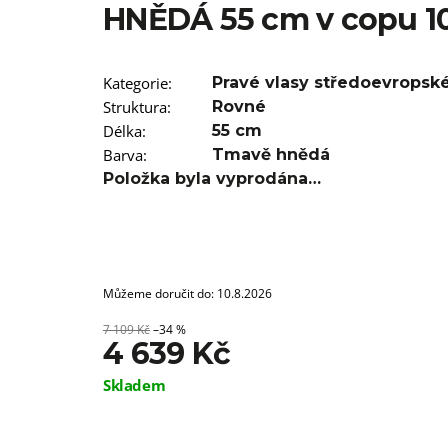
SUPERBRAID
HNĚDÁ 55 cm v copu 10
99 Kč
Původně:
149 Kč
Kategorie
:
Pravé vlasy středoevropsk
Struktura
:
Rovné
Délka
:
55 cm
Barva
:
Tmavě hnědá
Položka byla vyprodána…
Můžeme doručit do:
10.8.2026
7 109 Kč
–34 %
4 639 Kč
Měrná
Skladem
cena: