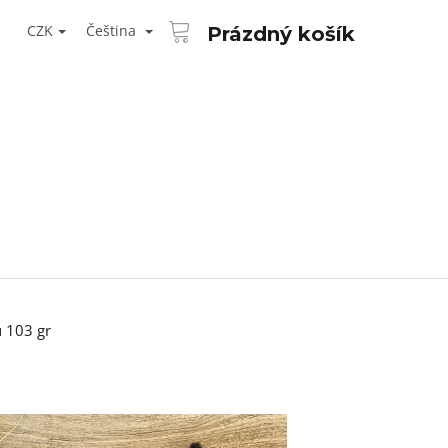
NÁKUPNÍ
T
KOŠÍK
CZK
Čeština
Prázdný košík
ŘIHLÁŠENÍ
 103 gr
Následující
AID KANEKALON 1