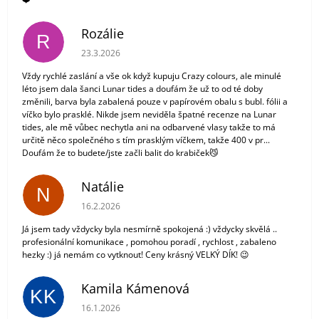
Rozálie
R
Hodnocení obchodu je 3 z 5 hvězdiček.
23.3.2026
Vždy rychlé zaslání a vše ok když kupuju Crazy colours, ale minulé
léto jsem dala šanci Lunar tides a doufám že už to od té doby
změnili, barva byla zabalená pouze v papírovém obalu s bubl. fólii a
víčko bylo prasklé. Nikde jsem neviděla špatné recenze na Lunar
tides, ale mě vůbec nechytla ani na odbarvené vlasy takže to má
určitě něco společného s tím prasklým víčkem, takže 400 v pr...
Doufám že to budete/jste začli balit do krabiček😼
Natálie
N
Hodnocení obchodu je 5 z 5 hvězdiček.
16.2.2026
Já jsem tady vždycky byla nesmírně spokojená :) vždycky skvělá ..
profesionální komunikace , pomohou poradí , rychlost , zabaleno
hezky :) já nemám co vytknout! Ceny krásný VELKÝ DÍK! 😉
Kamila Kámenová
KK
Hodnocení obchodu je 5 z 5 hvězdiček.
16.1.2026