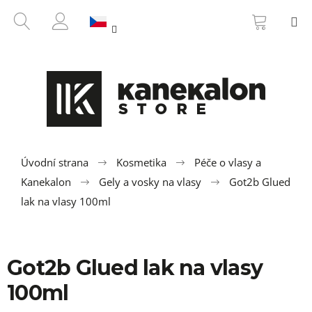
K
Přejít
NÁKUP
HLEDAT
M
na
KOŠÍK
o
ZPĚT
ZPĚT
obsah
PŘIHLÁŠENÍ
š
í
C
k
o
p
o
t
ř
Úvodní strana
Kosmetika
Péče o vlasy a
e
Kanekalon
Gely a vosky na vlasy
Got2b Glued
b
lak na vlasy 100ml
u
j
e
Got2b Glued lak na vlasy
t
100ml
e
n