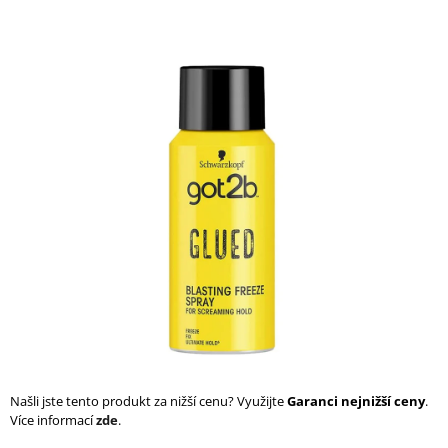
a
j
í
t
?
HLEDAT
D
o
p
o
r
Našli jste tento produkt za nižší cenu? Využijte
Garanci nejnižší ceny
.
u
Více informací
zde
.
č