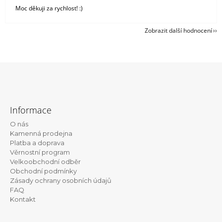
Moc děkuji za rychlost! :)
Zobrazit další hodnocení
Z
á
Informace
p
O nás
a
Kamenná prodejna
t
Platba a doprava
Věrnostní program
í
Velkoobchodní odběr
Obchodní podmínky
Zásady ochrany osobních údajů
FAQ
Kontakt