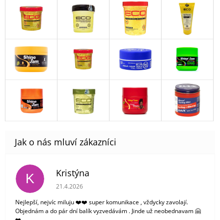
Kristýna
K
Hodnocení obchodu je 5 z 5 hvězdiček.
21.4.2026
Nejlepší, nejvíc miluju ❤️❤️ super komunikace , vždycky zavolají.
Objednám a do pár dní balík vyzvedávám . Jinde už neobednavam 🤗
❤️