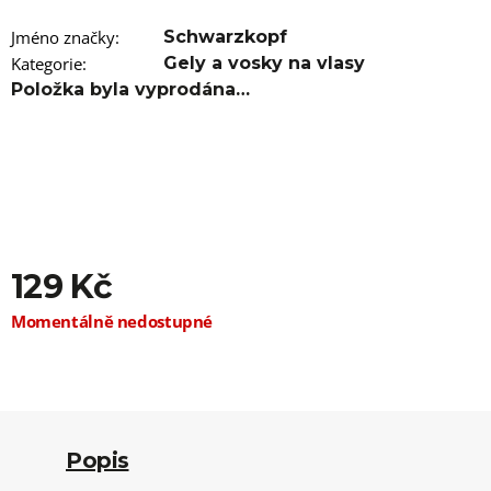
u
j
Jméno značky
:
Schwarzkopf
e
m
Kategorie
:
Gely a vosky na vlasy
e
Položka byla vyprodána…
100%
EZ
KANEKALON
FR8
89
Kč
Původně:
149
129 Kč
Kč
Měrná
Momentálně nedostupné
cena:
Popis