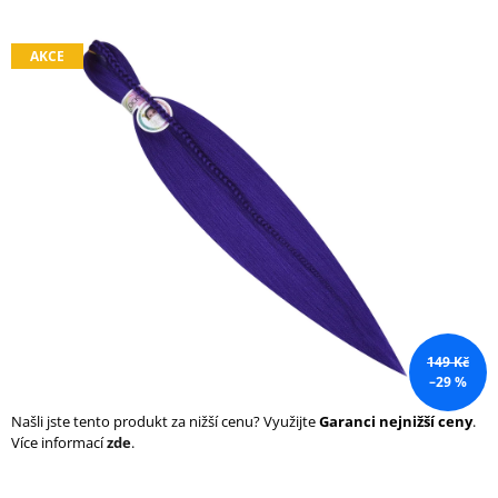
a
j
AKCE
í
t
?
HLEDAT
D
149 Kč
o
–29 %
p
o
Našli jste tento produkt za nižší cenu? Využijte
Garanci nejnižší ceny
.
r
Více informací
zde
.
u
č