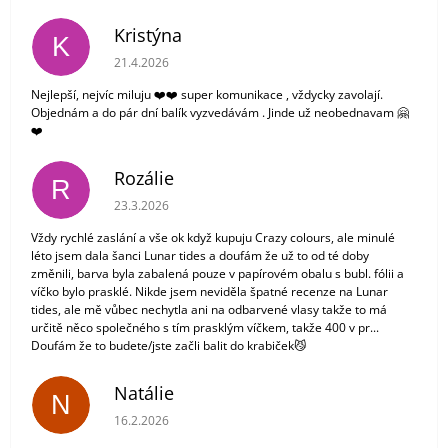
Kristýna
K
Hodnocení obchodu je 5 z 5 hvězdiček.
21.4.2026
Nejlepší, nejvíc miluju ❤️❤️ super komunikace , vždycky zavolají.
Objednám a do pár dní balík vyzvedávám . Jinde už neobednavam 🤗
❤️
Rozálie
R
Hodnocení obchodu je 3 z 5 hvězdiček.
23.3.2026
Vždy rychlé zaslání a vše ok když kupuju Crazy colours, ale minulé
léto jsem dala šanci Lunar tides a doufám že už to od té doby
změnili, barva byla zabalená pouze v papírovém obalu s bubl. fólii a
víčko bylo prasklé. Nikde jsem neviděla špatné recenze na Lunar
tides, ale mě vůbec nechytla ani na odbarvené vlasy takže to má
určitě něco společného s tím prasklým víčkem, takže 400 v pr...
Doufám že to budete/jste začli balit do krabiček😼
Natálie
N
Hodnocení obchodu je 5 z 5 hvězdiček.
16.2.2026