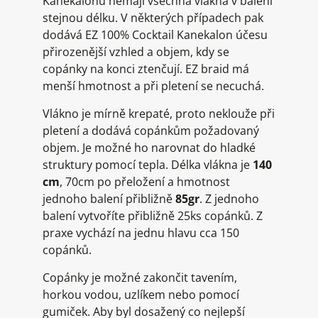
Kanekalonu nemají všechna vlákna v balení
stejnou délku. V některých případech pak
dodává EZ 100% Cocktail Kanekalon účesu
přirozenější vzhled a objem, kdy se
copánky na konci ztenčují. EZ braid má
menší hmotnost a při pletení se necuchá.
Vlákno je mírně krepaté, proto neklouže při
pletení a dodává copánkům požadovaný
objem. Je možné ho narovnat do hladké
struktury pomocí tepla. Délka vlákna je
140
cm
, 70cm po přeložení a hmotnost
jednoho balení přibližně
85gr
. Z jednoho
balení vytvoříte přibližně 25ks copánků. Z
praxe vychází na jednu hlavu cca 150
copánků.
Copánky je možné zakončit tavením,
horkou vodou, uzlíkem nebo pomocí
gumiček. Aby byl dosažený co nejlepší