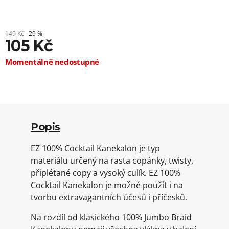
149 Kč
–29 %
105 Kč
Měrná
Momentálně nedostupné
cena:
Popis
EZ 100% Cocktail Kanekalon je typ
materiálu určený na rasta copánky, twisty,
připlétané copy a vysoký culík. EZ 100%
Cocktail Kanekalon je možné použít i na
tvorbu extravagantních účesů i příčesků.
Na rozdíl od klasického 100% Jumbo Braid