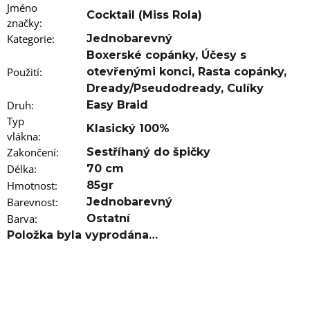
u
Jméno
j
Cocktail (Miss Rola)
značky
:
e
m
Kategorie
:
Jednobarevný
e
Boxerské copánky
,
Účesy s
Použití
:
otevřenými konci
,
Rasta copánky
,
100%
Dready/Pseudodready
,
Culíky
EZ
Druh
:
Easy Braid
KANEKALON
1
Typ
Klasický 100%
vlákna
105
:
Kč
Zakončení
:
Sestříhaný do špičky
Původně:
Délka
:
70 cm
149
Kč
Hmotnost
:
85gr
Barevnost
:
Jednobarevný
Barva
:
Ostatní
Položka byla vyprodána…