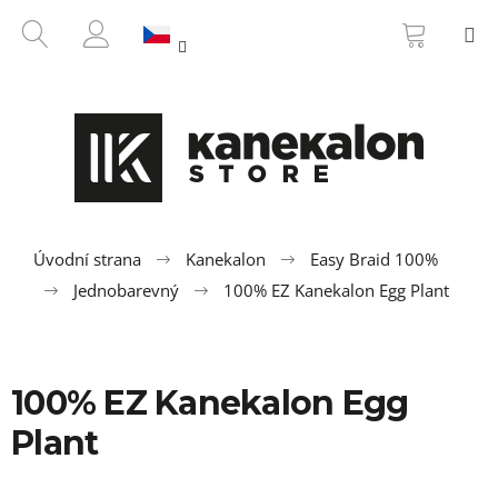
K
Přejít
NÁKUP
HLEDAT
M
na
KOŠÍK
o
ZPĚT
ZPĚT
obsah
PŘIHLÁŠENÍ
š
í
C
k
o
p
o
t
ř
Úvodní strana
Kanekalon
Easy Braid 100%
e
Jednobarevný
100% EZ Kanekalon Egg Plant
b
u
j
100% EZ Kanekalon Egg
e
t
Plant
e
n