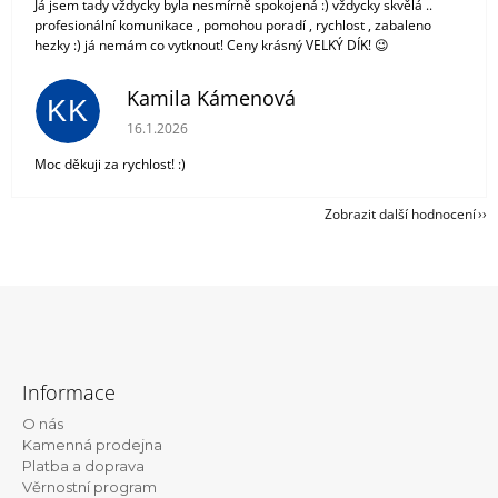
Já jsem tady vždycky byla nesmírně spokojená :) vždycky skvělá ..
profesionální komunikace , pomohou poradí , rychlost , zabaleno
hezky :) já nemám co vytknout! Ceny krásný VELKÝ DÍK! 😉
Kamila Kámenová
KK
Hodnocení obchodu je 5 z 5 hvězdiček.
16.1.2026
Moc děkuji za rychlost! :)
Zobrazit další hodnocení
Z
á
Informace
p
O nás
a
Kamenná prodejna
t
Platba a doprava
Věrnostní program
í