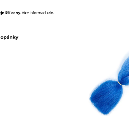
SUPERBRAID
105 Kč
Původně:
149 Kč
99 Kč
jnižší ceny
. Více informací
zde
.
Původně:
149 K
copánky