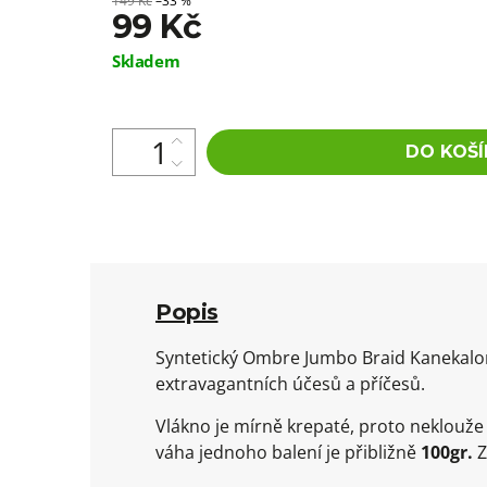
149 Kč
–33 %
99 Kč
Měrná
Skladem
cena:
DO KOŠÍ
Popis
Syntetický Ombre Jumbo Braid Kanekalon 
extravagantních účesů a příčesů.
Vlákno je mírně krepaté, proto neklouž
váha jednoho balení je přibližně
100gr.
Z