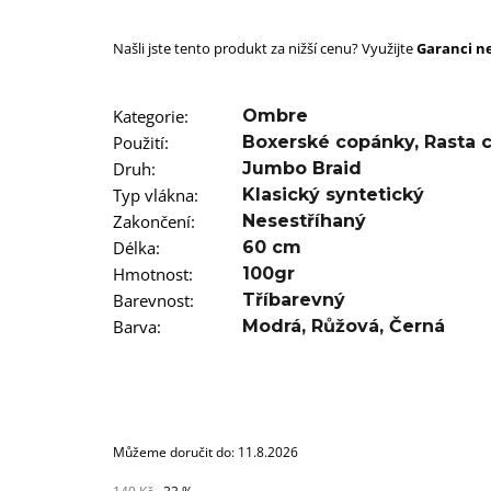
SUPERBRAID
99 Kč
Našli jste tento produkt za nižší cenu? Využijte
Původně:
149 Kč
Garanci ne
Kategorie
:
Ombre
Použití
:
Boxerské copánky
,
Rasta 
Druh
:
Jumbo Braid
Typ vlákna
:
Klasický syntetický
Zakončení
:
Nesestříhaný
Délka
:
60 cm
Hmotnost
:
100gr
Barevnost
:
Tříbarevný
Barva
:
Modrá
,
Růžová
,
Černá
Můžeme doručit do:
11.8.2026