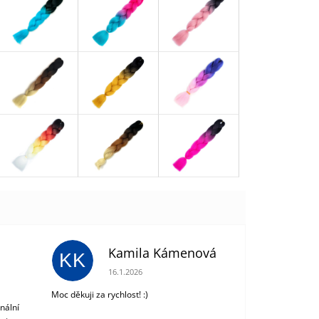
Kamila Kámenová
KK
 z 5 hvězdiček.
Hodnocení obchodu je 5 z 5 hvězdiček.
16.1.2026
Moc děkuji za rychlost! :)
nální