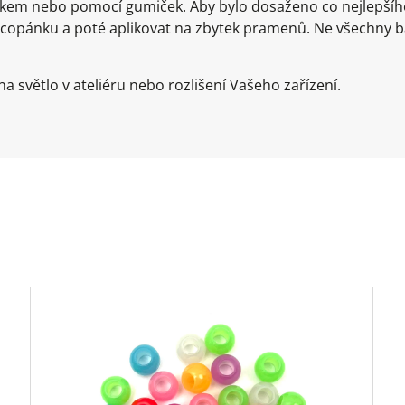
líkem nebo pomocí gumiček. Aby bylo dosaženo co nejlepš
 copánku a poté aplikovat na zbytek pramenů. Ne všechny 
a světlo v ateliéru nebo rozlišení Vašeho zařízení.