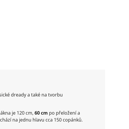
sické dready a také na tvorbu
lákna je 120 cm,
60 cm
po přeložení a
ychází na jednu hlavu cca 150 copánků.