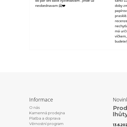
do pár dní balík vyzvedávám . Jinde už
šanci L
neobednavam 🤗❤️
doby zm
papírové
prasklé
recenze
nechytl
má urči
víčkem,
budete/
Z
á
Informace
Novin
p
Prod
O nás
a
Kamenná prodejna
lhůt
t
Platba a doprava
Věrnostní program
í
13.6.20