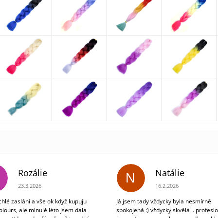
Rozálie
Natálie
N
Hodnocení obchodu je 3 z 5 hvězdiček.
Hodnocení obchodu je 5
23.3.2026
16.2.2026
chlé zaslání a vše ok když kupuju
Já jsem tady vždycky byla nesmírně
olours, ale minulé léto jsem dala
spokojená :) vždycky skvělá .. profesio