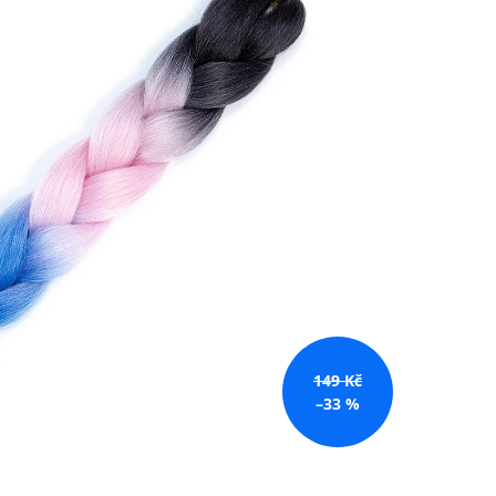
č
149 Kč
–33 %