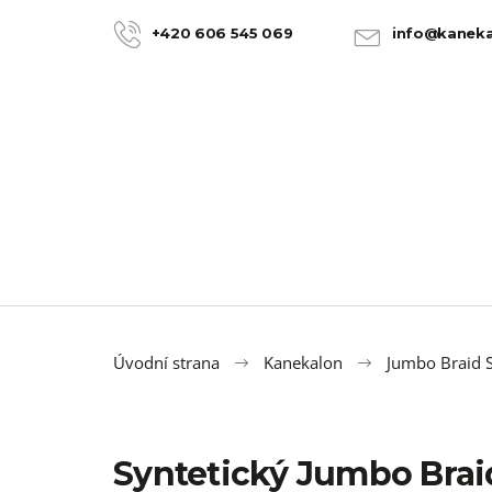
K
Přejít
na
o
+420 606 545 069
info@kaneka
ZPĚT
ZPĚT
obsah
DO
DO
š
OBCHODU
OBCHODU
í
k
Úvodní strana
Kanekalon
Jumbo Braid S
Syntetický Jumbo Bra
100% JUMBO BRAID KANEKALON 22