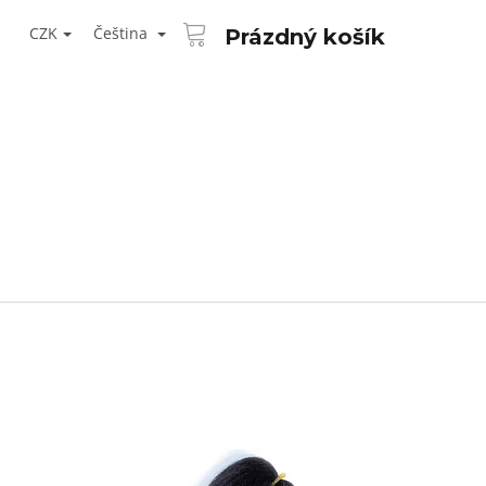
NÁKUPNÍ
T
KOŠÍK
CZK
Čeština
Prázdný košík
ŘIHLÁŠENÍ
Následující
AID KANEKALON 1