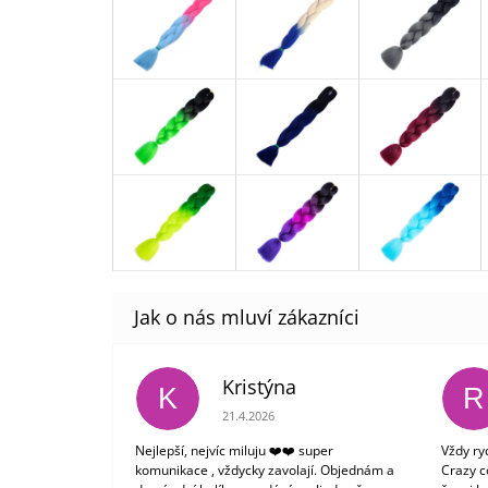
Kristýna
K
R
Hodnocení obchodu je 5 z 5 hvězdiček.
21.4.2026
Nejlepší, nejvíc miluju ❤️❤️ super
Vždy ry
komunikace , vždycky zavolají. Objednám a
Crazy c