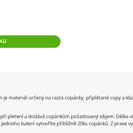
KU
je materiál určený na rasta copánky, připlétané copy a kla
e při pletení a dodává copánkům požadovaný objem. Délka v
 jednoho balení vytvoříte přibližně 20ks copánků. Z praxe v