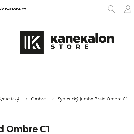
HLEDA
lon-store.cz
P
Co potřebujete najít?
HLEDAT
Doporučujeme
yntetický
Ombre
Syntetický Jumbo Braid Ombre C1
id Ombre C1
100% EZ KANEKALON 1
100% JUMBO BR