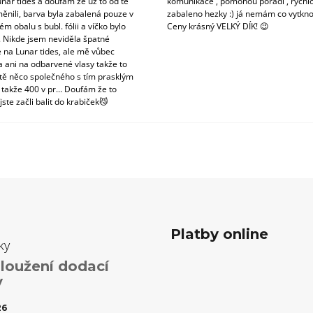
unar tides a doufám že už to od té
komunikace , pomohou poradí , rychlo
ěnili, barva byla zabalená pouze v
zabaleno hezky :) já nemám co vytkno
m obalu s bubl. fólii a víčko bylo
Ceny krásný VELKÝ DÍK! 😉
. Nikde jsem neviděla špatné
 na Lunar tides, ale mě vůbec
a ani na odbarvené vlasy takže to
tě něco společného s tím prasklým
 takže 400 v pr... Doufám že to
jste začli balit do krabiček😼
Platby online
ky
loužení dodací
y
26