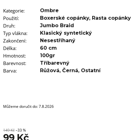
u
j
Kategorie
:
Ombre
e
m
Použití
:
Boxerské copánky
,
Rasta copánky
e
Druh
:
Jumbo Braid
Typ vlákna
:
Klasický syntetický
100%
Zakončení
:
Nesestříhaný
JUMBO
Délka
BRAID
:
60 cm
KANEKALON
Hmotnost
:
100gr
1
Barevnost
:
Tříbarevný
SUPERBRAID
Barva
:
Růžová
,
Černá
,
Ostatní
99
Kč
Původně:
149
Kč
Můžeme doručit do:
7.8.2026
149 Kč
–33 %
99 Kč