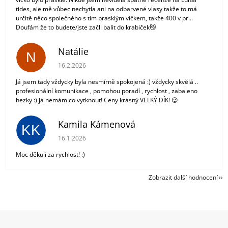
tides, ale mě vůbec nechytla ani na odbarvené vlasy takže to má
určitě něco společného s tím prasklým víčkem, takže 400 v pr...
Doufám že to budete/jste začli balit do krabiček😼
Natálie
N
Hodnocení obchodu je 5 z 5 hvězdiček.
16.2.2026
Já jsem tady vždycky byla nesmírně spokojená :) vždycky skvělá ..
profesionální komunikace , pomohou poradí , rychlost , zabaleno
hezky :) já nemám co vytknout! Ceny krásný VELKÝ DÍK! 😉
Kamila Kámenová
KK
Hodnocení obchodu je 5 z 5 hvězdiček.
16.1.2026
Moc děkuji za rychlost! :)
Zobrazit další hodnocení