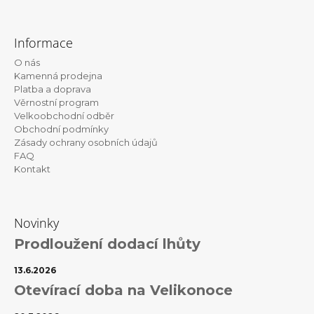
Z
á
Informace
p
O nás
a
Kamenná prodejna
t
Platba a doprava
Věrnostní program
í
Velkoobchodní odběr
Obchodní podmínky
Zásady ochrany osobních údajů
FAQ
Kontakt
Novinky
Prodloužení dodací lhůty
13.6.2026
Otevírací doba na Velikonoce