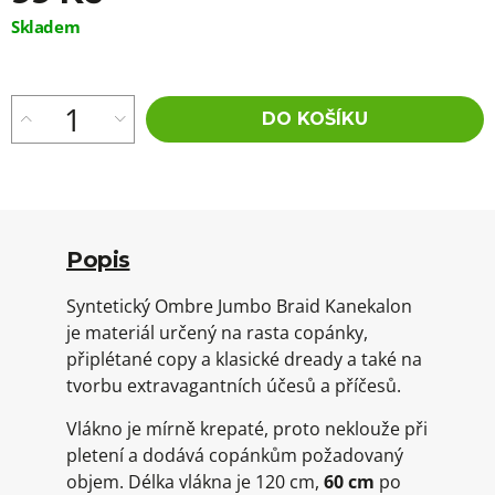
Měrná
Skladem
cena:
DO KOŠÍKU
Popis
Syntetický Ombre Jumbo Braid Kanekalon
je materiál určený na rasta copánky,
připlétané copy a klasické dready a také na
tvorbu extravagantních účesů a příčesů.
Vlákno je mírně krepaté, proto neklouže při
pletení a dodává copánkům požadovaný
objem. Délka vlákna je 120 cm,
60 cm
po