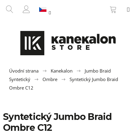
K
Přejít
NÁKUP
HLEDAT
M
na
KOŠÍK
o
ZPĚT
ZPĚT
obsah
PŘIHLÁŠENÍ
š
í
C
k
o
p
o
t
ř
Úvodní strana
Kanekalon
Jumbo Braid
e
Syntetický
Ombre
Syntetický Jumbo Braid
b
Ombre C12
u
j
e
Syntetický Jumbo Braid
t
Ombre C12
e
n