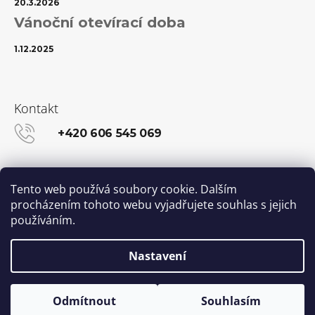
20.3.2026
Vánoční otevírací doba
1.12.2025
Kontakt
+420 606 545 069
info@kanekalon-store.cz
Tento web používá soubory cookie. Dalším
procházením tohoto webu vyjadřujete souhlas s jejich
používáním.
Facebook
Instagram
Nastavení
Vytvořil Shoptet
© 2026 Kanekalon-STORE.cz. Všechna práva
Odmítnout
Souhlasím
vyhrazena.
Upravit nastavení cookies