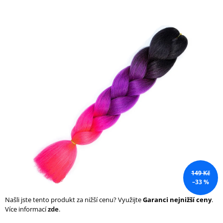
a
j
í
t
?
HLEDAT
D
o
149 Kč
p
–33 %
o
r
Našli jste tento produkt za nižší cenu? Využijte
Garanci nejnižší ceny
.
u
Více informací
zde
.
č