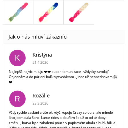
Kristýna
K
Hodnocení obchodu je 5 z 5 hvězdiček.
21.4.2026
Nejlepší, nejvíc miluju ❤️❤️ super komunikace , vždycky zavolají.
Objednám a do pár dní balík vyzvedávám . Jinde už neobednavam 🤗
❤️
Rozálie
R
Hodnocení obchodu je 3 z 5 hvězdiček.
23.3.2026
Vždy rychlé zaslání a vše ok když kupuju Crazy colours, ale minulé
léto jsem dala šanci Lunar tides a doufám že už to od té doby
změnili, barva byla zabalená pouze v papírovém obalu s bubl. fólii a
víčko bylo prasklé. Nikde jsem neviděla špatné recenze na Lunar