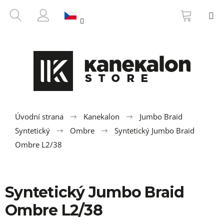
K
Přejít
NÁKUP
HLEDAT
M
na
KOŠÍK
o
ZPĚT
ZPĚT
obsah
PŘIHLÁŠENÍ
š
í
C
k
o
p
o
t
ř
Úvodní strana
Kanekalon
Jumbo Braid
e
Syntetický
Ombre
Syntetický Jumbo Braid
b
Ombre L2/38
u
j
e
Syntetický Jumbo Braid
t
Ombre L2/38
e
n