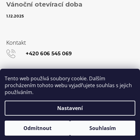
Vánoční otevírací doba
1.12.2025
Kontakt
+420 606 545 069
info@kanekalon-store.cz
Tento web používá soubory cookie. Dalším
procházením tohoto webu vyjadřujete souhlas s jejich
používáním.
Facebook
Instagram
Nastavení
Vytvořil Shoptet
© 2026 Kanekalon-STORE.cz. Všechna práva
Odmítnout
Souhlasím
vyhrazena.
Upravit nastavení cookies