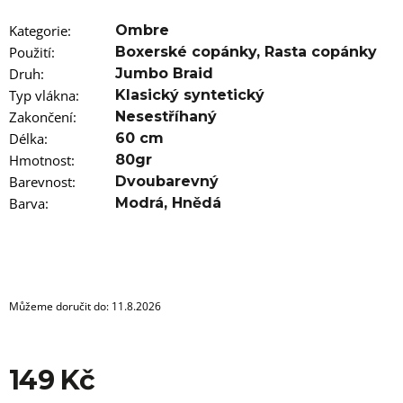
u
j
Kategorie
:
Ombre
e
m
Použití
:
Boxerské copánky
,
Rasta copánky
e
Druh
:
Jumbo Braid
Typ vlákna
:
Klasický syntetický
100%
Zakončení
:
Nesestříhaný
JUMBO
Délka
BRAID
:
60 cm
KANEKALON
Hmotnost
:
80gr
4
Barevnost
:
Dvoubarevný
SUPERBRAID
Barva
:
Modrá
,
Hnědá
99
Kč
Původně:
149
Kč
Můžeme doručit do:
11.8.2026
149 Kč