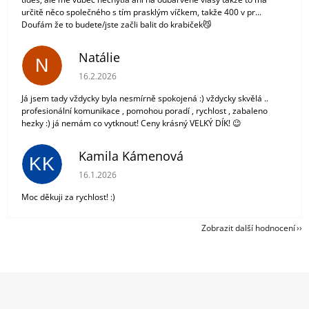
určitě něco společného s tím prasklým víčkem, takže 400 v pr...
Doufám že to budete/jste začli balit do krabiček😼
Natálie
N
Hodnocení obchodu je 5 z 5 hvězdiček.
16.2.2026
Já jsem tady vždycky byla nesmírně spokojená :) vždycky skvělá ..
profesionální komunikace , pomohou poradí , rychlost , zabaleno
hezky :) já nemám co vytknout! Ceny krásný VELKÝ DÍK! 😉
Kamila Kámenová
KK
Hodnocení obchodu je 5 z 5 hvězdiček.
16.1.2026
Moc děkuji za rychlost! :)
Zobrazit další hodnocení