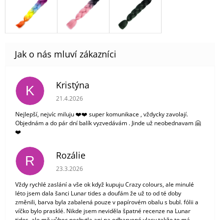
Kristýna
K
Hodnocení obchodu je 5 z 5 hvězdiček.
21.4.2026
Nejlepší, nejvíc miluju ❤️❤️ super komunikace , vždycky zavolají.
Objednám a do pár dní balík vyzvedávám . Jinde už neobednavam 🤗
❤️
Rozálie
R
Hodnocení obchodu je 3 z 5 hvězdiček.
23.3.2026
Vždy rychlé zaslání a vše ok když kupuju Crazy colours, ale minulé
léto jsem dala šanci Lunar tides a doufám že už to od té doby
změnili, barva byla zabalená pouze v papírovém obalu s bubl. fólii a
víčko bylo prasklé. Nikde jsem neviděla špatné recenze na Lunar
tides, ale mě vůbec nechytla ani na odbarvené vlasy takže to má