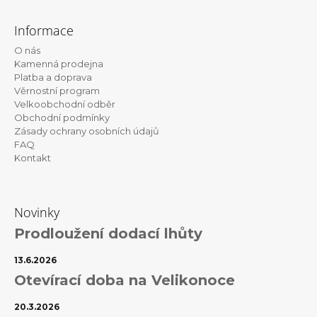
Z
á
Informace
p
O nás
a
Kamenná prodejna
t
Platba a doprava
Věrnostní program
í
Velkoobchodní odběr
Obchodní podmínky
Zásady ochrany osobních údajů
FAQ
Kontakt
Novinky
Prodloužení dodací lhůty
13.6.2026
Otevírací doba na Velikonoce
20.3.2026