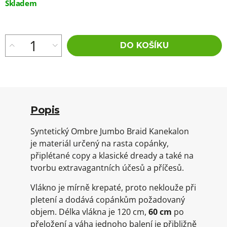
Měrná
Skladem
cena:
DO KOŠÍKU
Popis
Syntetický Ombre Jumbo Braid Kanekalon
je materiál určený na rasta copánky,
připlétané copy a klasické dready a také na
tvorbu extravagantních účesů a příčesů.
Vlákno je mírně krepaté, proto neklouže při
pletení a dodává copánkům požadovaný
objem. Délka vlákna je 120 cm,
60 cm
po
přeložení a váha jednoho balení je přibližně