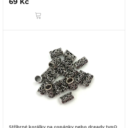
69 Kč
DO
KOŠÍKU
Stříbrné korálky na copánky nebo dready typQ