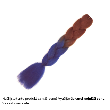
a
j
í
t
?
HLEDAT
D
o
p
o
r
Našli jste tento produkt za nižší cenu? Využijte
Garanci nejnižší ceny
.
u
Více informací
zde
.
č